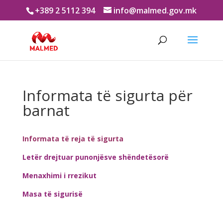
+389 2 5112 394
info@malmed.gov.mk
Informata të sigurta për
barnat
Informata të reja të sigurta
Letër drejtuar punonjësve shëndetësorë
Menaxhimi i rrezikut
Masa të sigurisë