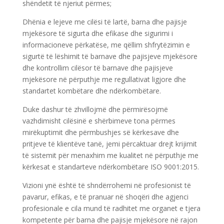
shëndetit të njeriut përmes;
Dhënia e lejeve me cilësi të lartë, barna dhe pajisje
mjekësore të sigurta dhe efikase dhe sigurimi i
informacioneve përkatëse, me qëllim shfrytëzimin e
sigurtë të lëshimit të barnave dhe pajisjeve mjekësore
dhe kontrollim cilësor të barnave dhe pajisjeve
mjekësore në përputhje me regullativat ligjore dhe
standartet kombëtare dhe ndërkombëtare.
Duke dashur të zhvillojmë dhe përmirësojmë
vazhdimisht cilësinë e shërbimeve tona përmes
mirëkuptimit dhe përmbushjes së kërkesave dhe
pritjeve të klientëve tanë, jemi përcaktuar drejt krijimit
të sistemit për menaxhim me kualitet në përputhje me
kërkesat e standarteve ndërkombëtare ISO 9001:2015.
Vizioni ynë është të shndërrohemi në profesionist të
pavarur, efikas, e të pranuar në shoqëri dhe agjenci
profesionale e cila mund të radhitet me organet e tjera
kompetente për barna dhe pajisje mjekësore në rajon