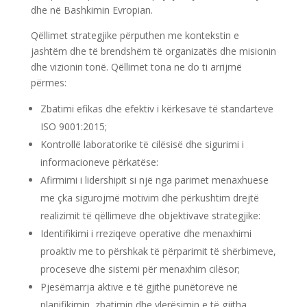
dhe në Bashkimin Evropian.
Qëllimet strategjike përputhen me kontekstin e
jashtëm dhe të brendshëm të organizatës dhe misionin
dhe vizionin tonë. Qëllimet tona ne do ti arrijmë
përmes:
Zbatimi efikas dhe efektiv i kërkesave të standarteve
ISO 9001:2015;
Kontrollë laboratorike të cilësisë dhe sigurimi i
informacioneve përkatëse:
Afirmimi i lidershipit si një nga parimet menaxhuese
me çka sigurojmë motivim dhe përkushtim drejtë
realizimit të qëllimeve dhe objektivave strategjike:
Identifikimi i rreziqeve operative dhe menaxhimi
proaktiv me to përshkak të përparimit të shërbimeve,
proceseve dhe sistemi për menaxhim cilësor;
Pjesëmarrja aktive e të gjithë punëtorëve në
planifikimin, zbatimin dhe vlerësimin e të gjitha