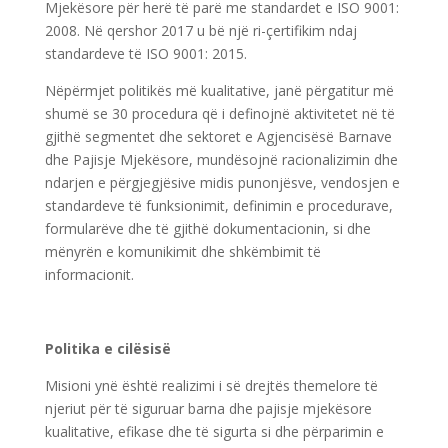
Mjekësore për herë të parë me standardet e ISO 9001:
2008. Në qershor 2017 u bë një ri-çertifikim ndaj
standardeve të ISO 9001: 2015.
Nëpërmjet politikës më kualitative, janë përgatitur më
shumë se 30 procedura që i definojnë aktivitetet në të
gjithë segmentet dhe sektoret e Agjencisësë Barnave
dhe Pajisje Mjekësore, mundësojnë racionalizimin dhe
ndarjen e përgjegjësive midis punonjësve, vendosjen e
standardeve të funksionimit, definimin e procedurave,
formularëve dhe të gjithë dokumentacionin, si dhe
mënyrën e komunikimit dhe shkëmbimit të
informacionit.
Politika e cilësisë
Misioni ynë është realizimi i së drejtës themelore të
njeriut për të siguruar barna dhe pajisje mjekësore
kualitative, efikase dhe të sigurta si dhe përparimin e