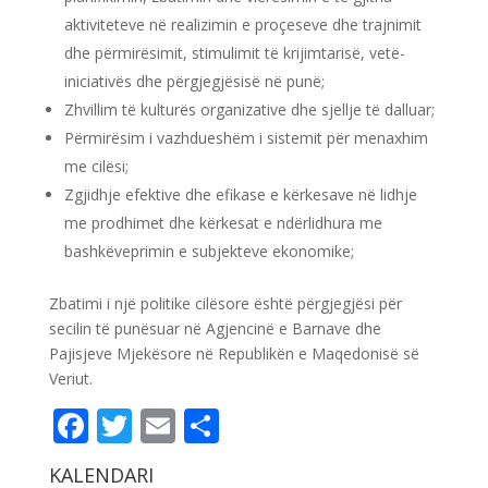
aktiviteteve në realizimin e proçeseve dhe trajnimit
dhe përmirësimit, stimulimit të krijimtarisë, vetë-
iniciativës dhe përgjegjësisë në punë;
Zhvillim të kulturës organizative dhe sjellje të dalluar;
Përmirësim i vazhdueshëm i sistemit për menaxhim
me cilësi;
Zgjidhje efektive dhe efikase e kërkesave në lidhje
me prodhimet dhe kërkesat e ndërlidhura me
bashkëveprimin e subjekteve ekonomike;
Zbatimi i një politike cilësore është përgjegjësi për
secilin të punësuar në Agjencinë e Barnave dhe
Pajisjeve Mjekësore në Republikën e Maqedonisë së
Veriut.
Facebook
Twitter
Email
Share
KALENDARI