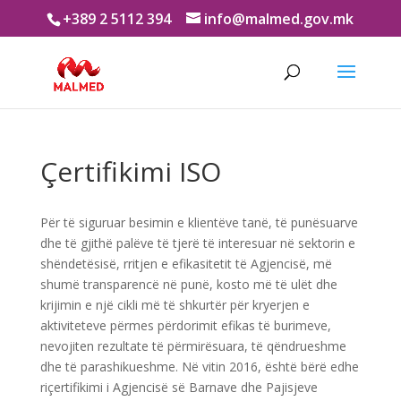
+389 2 5112 394
info@malmed.gov.mk
Çertifikimi ISO
Për të siguruar besimin e klientëve tanë, të punësuarve
dhe të gjithë palëve të tjerë të interesuar në sektorin e
shëndetësisë, rritjen e efikasitetit të Agjencisë, më
shumë transparencë në punë, kosto më të ulët dhe
krijimin e një cikli më të shkurtër për kryerjen e
aktiviteteve përmes përdorimit efikas të burimeve,
nevojiten rezultate të përmirësuara, të qëndrueshme
dhe të parashikueshme. Në vitin 2016, është bërë edhe
riçertifikimi i Agjencisë së Barnave dhe Pajisjeve