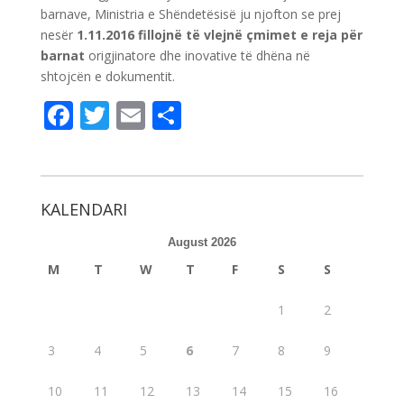
barnave, Ministria e Shëndetësisë ju njofton se prej
nesër
1.11.2016 fillojnë të vlejnë çmimet e reja për
barnat
origjinatore dhe inovative të dhëna në
shtojcën e dokumentit.
F
T
E
S
ac
w
m
h
e
itt
ai
ar
b
er
l
e
KALENDARI
o
August 2026
o
M
T
W
T
F
S
S
k
1
2
3
4
5
6
7
8
9
10
11
12
13
14
15
16