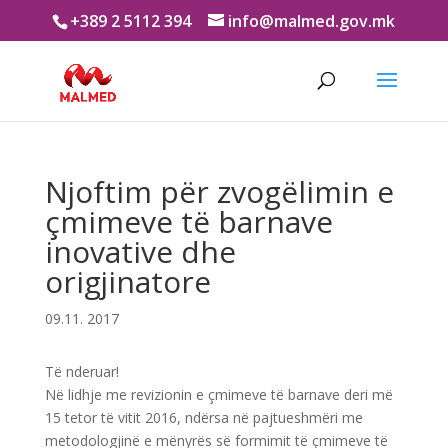
+389 2 5112 394
info@malmed.gov.mk
Njoftim për zvogëlimin e
çmimeve të barnave
inovative dhe
origjinatore
09.11. 2017
Të nderuar!
Në lidhje me revizionin e çmimeve të barnave deri më
15 tetor të vitit 2016, ndërsa në pajtueshmëri me
metodologjinë e mënyrës së formimit të çmimeve të