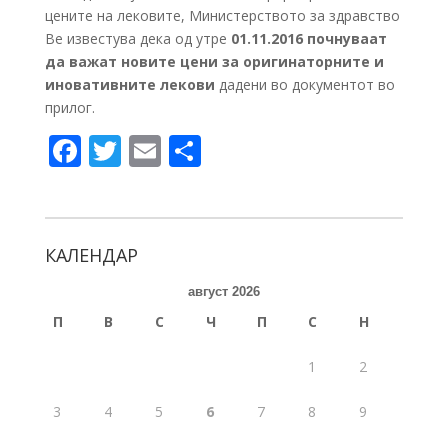
цените на лековите, Министерството за здравство
Ве известува дека од утре
01.11.2016 почнуваат
да важат новите цени за оригинаторните и
иновативните лекови
дадени во документот во
прилог.
F
T
E
S
ac
w
m
h
e
itt
ai
ar
b
er
l
e
КАЛЕНДАР
o
август 2026
o
П
В
С
Ч
П
С
Н
k
1
2
3
4
5
6
7
8
9