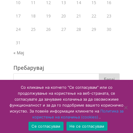
10
11
12
13
14
15
16
17
18
19
20
21
22
23
24
25
26
27
28
29
30
31
« Мај
Пребарувај
Со кликање на копчето "Се согласувам" или со
продолжување на користење на веб-страната, се
согласувате да зачуваме колачиња за да овозможиме
функционалност и за да го подобриме вашето корисничко
искуство. За повеќе информации кликнете на
Политика за
користење на колачиња (cookies).
.
Copyright © 2020 Агенција за лекови и медицински
Се согласувам
Не се согласувам
средства. Сите права се заштитени.