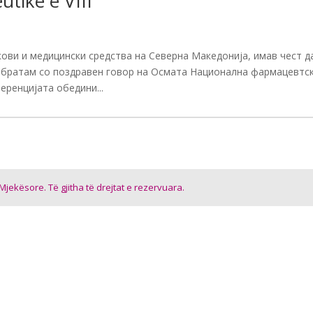
tike e VIII
екови и медицински средства на Северна Македонија, имав чест д
обратам со поздравен говор на Осмата Национална фармацевтс
еренцијата обедини...
jekësore. Të gjitha të drejtat e rezervuara.