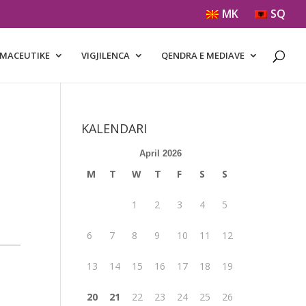
MK
SQ
RMACEUTIKE
VIGJILENCA
QENDRA E MEDIAVE
KALENDARI
April 2026
M
T
W
T
F
S
S
1
2
3
4
5
6
7
8
9
10
11
12
13
14
15
16
17
18
19
20
21
22
23
24
25
26