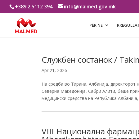
+389 2 5112 394
info@malmed.gov.mk
PËR NE
RREGULLA
Службен состанок / Takim
Apr 21, 2026
На средба во Тирана, Албанија, директорот 
Северна Македонија, Сабри Алити, беше при
медицински средства на Република Албанија, Е
VIII Национална фармаце