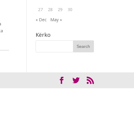
27
28
29
30
« Dec
May »
а
ка
Kërko