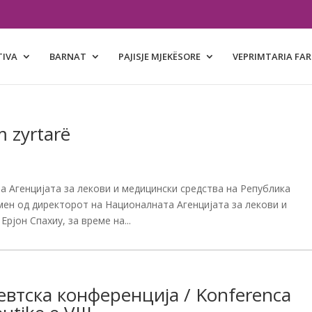
TIVA
BARNAT
PAJISJE MJEKËSORE
VEPRIMTARIA FA
 zyrtarë
на Агенцијата за лекови и медицински средства на Република
мен од директорот на Националната Агенцијата за лекови и
рјон Спахиу, за време на...
втска конференција / Konferenca