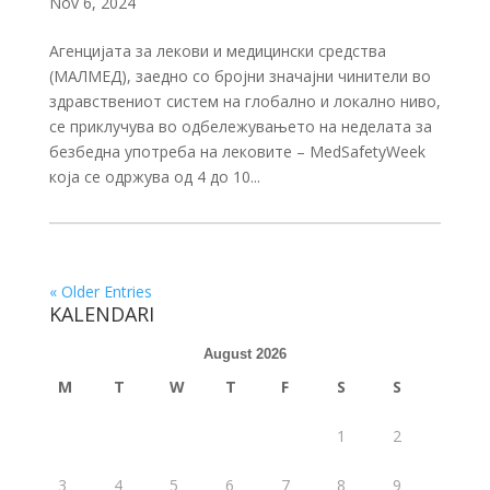
Nov 6, 2024
Агенцијата за лекови и медицински средства
(МАЛМЕД), заедно со бројни значајни чинители во
здравствениот систем на глобално и локално ниво,
се приклучува во одбележувањето на неделата за
безбедна употреба на лековите – MedSafetyWeek
која се одржува од 4 до 10...
« Older Entries
KALENDARI
August 2026
M
T
W
T
F
S
S
1
2
3
4
5
6
7
8
9