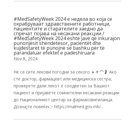
#MedSafetyWeek 2024 е недела во која се
охрабруваат здравствените работници,
пациентите и старателите заедно да
спречат појава на несакани реакции /
#MedSafetyWeek 2024 është javë që inkurajon
punonjësit shëndetësor, pacientët dhe
kujdestarët të punojnë së bashku për të
parandaluar efektet e padëshiruara
Nov 8, 2024
Не се сите лекови погодни за секого 👧👨🦳🤰 Ако
сте доктор, фармацевт или медицинска сестра,
проверете дали лекот е соодветен за Вашиот
пациент и пријавете сомнителни несакани реакции
до Националниот центар за фармаковигиланца.
Дознајте повеќе👉 https://malmed.gov.mk/...