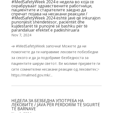
#MedSafetyWeek 2024 е недела во која се
охрабруваат здравствените работници,
пациентите и старателите заедно да
спречат појава на несакани реакции /
#MedSafetyWeek 2024 është javë që inkurajon
punonjësit shëndetësor, pacientët dhe
kujdestarët të punojnë së bashku për të
parandaluar efektet e padëshiruara
Nov 7, 2024
📣 #MedSafetyWeek започнa! Можете да ни
помогнете да ги направиме лековите побезбедни
за секого и да ја подобриме безбедноста за
пациентите ширум светот. Ве молиме пријавете ги
сите сомнителни несакани реакции од лековите👉
https://malmed.gov.mk/...
НЕДЕЛА ЗА БЕЗБЕДНА УПОТРЕБА НА
ЛЕКОВИТЕ / JAVA PËR PËRDORIM TË SIGURTË
TË BARNAVE