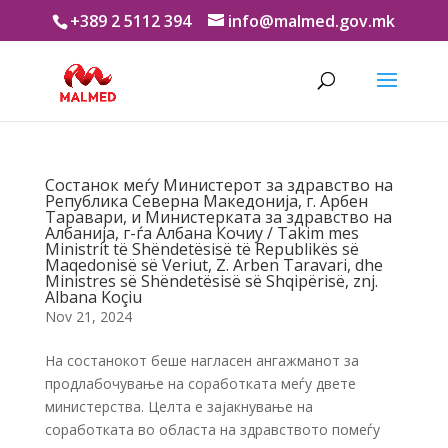
+389 2 5112 394
info@malmed.gov.mk
Состанок меѓу Министерот за здравство на
Република Северна Македонија, г. Арбен
Таравари, и Министерката за здравство на
Албанија, г-ѓа Албана Кочиу / Takim mes
Ministrit të Shëndetësisë të Republikës së
Maqedonisë së Veriut, Z. Arben Taravari, dhe
Ministres së Shëndetësisë së Shqipërisë, znj.
Albana Koçiu
Nov 21, 2024
На состанокот беше нагласен ангажманот за
продлабочување на соработката меѓу двете
министерства. Целта е зајакнување на
соработката во областа на здравството помеѓу