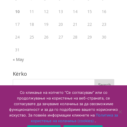
10
11
12
13
14
15
16
17
18
19
20
21
22
23
24
25
26
27
28
29
30
31
« May
Kërko
Со кликање на копчето "Се согласувам" или со
продолжување на користење на веб-страната, се
согласувате да зачуваме колачиња за да овозможиме
функционалност и за да го подобриме вашето корисничко
искуство. За повеќе информации кликнете на
Политика за
користење на колачиња (cookies).
.
Copyright © 2020 Agjencia e Barnave dhe Pajisjeve