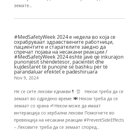
земате...
#MedSafetyWeek 2024 е недела во која се
охрабруваат здравствените работници,
пациентите и старателите заедно да
спречат појава на несакани реакции /
#MedSafetyWeek 2024 është javë që inkurajon
punonjësit shëndetësor, pacientët dhe
kujdestarët të punojnë së bashku për të
parandaluar efektet e padëshiruara
Nov 9, 2024
Не се сите лекови еднакви💊 ⏰ Некои треба да се
земаат во одредено време 🍽 Некои треба да се
земаат со храна 🌱Некои може да имаат
интеракција со хербални лекови Помогнете во
превенција на несакани реакции #PreventSideEffects
– Лековите треба да се земаат според...