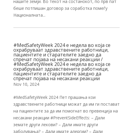
нашите земји. Во текот на состанокот, по прв пат
беше потпишан договор за соработка помеѓу
Националната...
#MedSafetyWeek 2024 е недела во која се
охрабруваат здравствените работници,
пациентите и старателите заедно да
спречат појава на несакани реакции /
#MedSafetyWeek 2024 е недела во која се
охрабруваат здравствените работници,
пациентите и старателите заедно да
спречат појава на несакани реакции
Nov 10, 2024
#MedSafetyWeek 2024 Пет прашања кои
здравствените работници можат да им ги постават
на пациентите за да им помогнат во превенција на
несакани реакции #PreventSideEffects: – Дали
земате други лекови? – Дали имате други
заболувања? – Дали имате алергии? – Дали