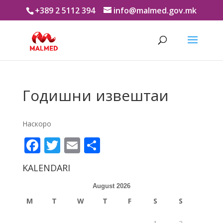
+389 2 5112 394
info@malmed.gov.mk
Годишни извештаи
Наскоро
Facebook
Twitter
Email
Share
KALENDARI
August 2026
M
T
W
T
F
S
S