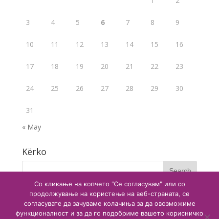
1
2
3
4
5
6
7
8
9
10
11
12
13
14
15
16
17
18
19
20
21
22
23
24
25
26
27
28
29
30
31
« May
Kërko
Со кликање на копчето "Се согласувам" или со
продолжување на користење на веб-страната, се
согласувате да зачуваме колачиња за да овозможиме
функционалност и за да го подобриме вашето корисничко