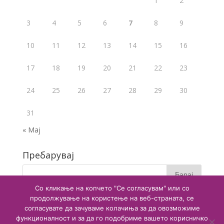
1
2
3
4
5
6
7
8
9
10
11
12
13
14
15
16
17
18
19
20
21
22
23
24
25
26
27
28
29
30
31
« Мај
Пребарувај
Со кликање на копчето "Се согласувам" или со
продолжување на користење на веб-страната, се
согласувате да зачуваме колачиња за да овозможиме
функционалност и за да го подобриме вашето корисничко