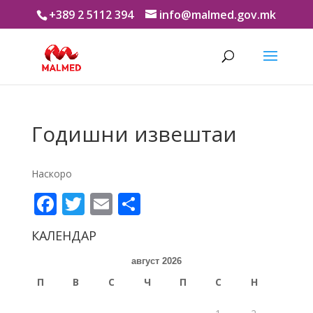
+389 2 5112 394
info@malmed.gov.mk
Годишни извештаи
Наскоро
Facebook
Twitter
Email
Share
КАЛЕНДАР
август 2026
П
В
С
Ч
П
С
Н