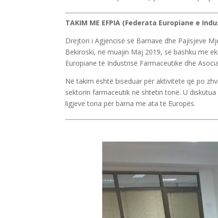
TAKIM ME EFPIA (Federata Europiane e Indu
Drejtori i Agjencisë së Barnave dhe Pajisjeve Mj
Bekiroski, në muajin Maj 2019, së bashku me ek
Europiane të Industrisë Farmaceutike dhe Asoci
Në takim është biseduar për aktivitete që po zh
sektorin farmaceutik në shtetin tonë. U diskut
ligjeve tona për barna me ata të Europës.