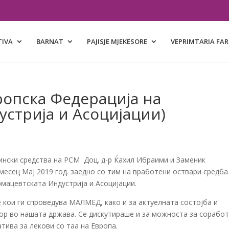
TIVA
BARNAT
PAJISJE MJEKËSORE
VEPRIMTARIA FA
ропска Федерација на
стрија и Асоцијации)
ински средства на РСМ Доц. д-р Ќахил Ибраими и Заменик
месец Мај 2019 год. заедно со тим на вработени оствари средб
мацевтската Индустрија и Асоцијации.
 кои ги спроведува МАЛМЕД, како и за актуелната состојба и
ор во нашата држава. Се дискутираше и за можноста за сорабо
тива за лекови со таа на Европа.