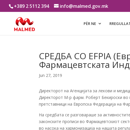
+389 2 5112 394
info@malmed.gov.mk
PËR NE
RREGULLA
СРЕДБА СО EFPIA (Ев
Фармацевтската Инду
Jun 27, 2019
Директорот на Агенцијата за лекови и медиц
Директорот М-р фарм. Роберт Бекироски во 
претставници на Европска Федерација на Фар
На средбата се разговараше за активностите
законските прописи во Фармацевтскиот сект
во насока на хармонизација на нашата регула