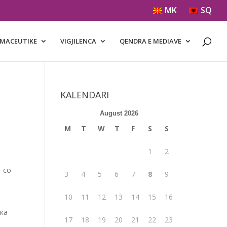
MK
SQ
RMACEUTIKE
VIGJILENCA
QENDRA E MEDIAVE
KALENDARI
August 2026
M
T
W
T
F
S
S
1
2
а со
3
4
5
6
7
8
9
10
11
12
13
14
15
16
тка
17
18
19
20
21
22
23