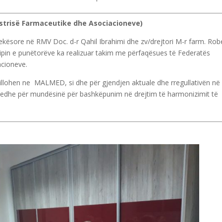
strisë Farmaceutike dhe Asociacioneve)
ekësore në RMV Doc. d-r Qahil Ibrahimi dhe zv/drejtori M-r farm. Rob
ipin e punëtorëve ka realizuar takim me përfaqësues të Federatës
acioneve.
villohen ne MALMED, si dhe për gjendjen aktuale dhe rregullativën në
ua edhe për mundësinë për bashkëpunim në drejtim të harmonizimit të