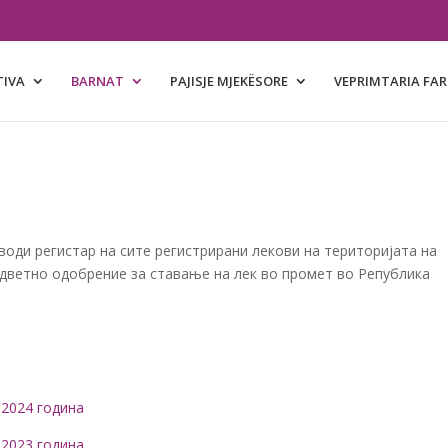
TIVA
BARNAT
PAJISJE MJEKËSORE
VEPRIMTARIA FA
води регистар на сите регистрирани лекови на територијата на
одветно одобрение за ставање на лек во промет во Република
 2024 година
 2023 година