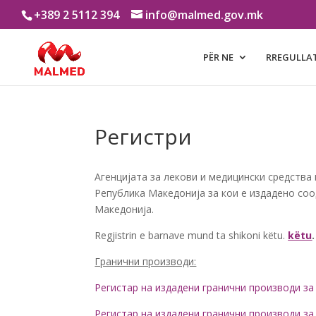
+389 2 5112 394
info@malmed.gov.mk
PËR NE
RREGULLA
Регистри
Агенцијата за лекови и медицински средства 
Република Македонија за кои е издадено со
Македонија.
Regjistrin e barnave mund ta shikoni këtu.
këtu
.
Гранични производи:
Регистар на издадени гранични производи за
Регистар на издадени гранични производи за