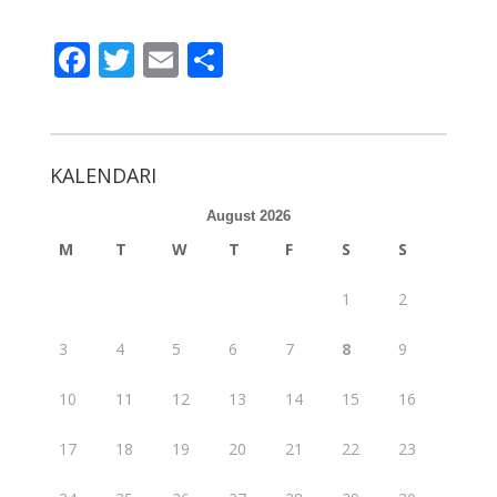
F
T
E
S
ac
w
m
h
e
itt
ai
ar
b
er
l
e
KALENDARI
o
August 2026
o
M
T
W
T
F
S
S
k
1
2
3
4
5
6
7
8
9
10
11
12
13
14
15
16
17
18
19
20
21
22
23