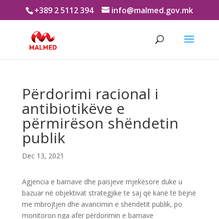
+389 2 5112 394
info@malmed.gov.mk
Përdorimi racional i
antibiotikëve e
përmirëson shëndetin
publik
Dec 13, 2021
Agjencia e barnave dhe paisjeve mjekësore duke u
bazuar në objektivat strategjike te saj që kanë të bëjnë
me mbrojtjen dhe avancimin e shëndetit publik, po
monitoron nga afër përdorimin e barnave