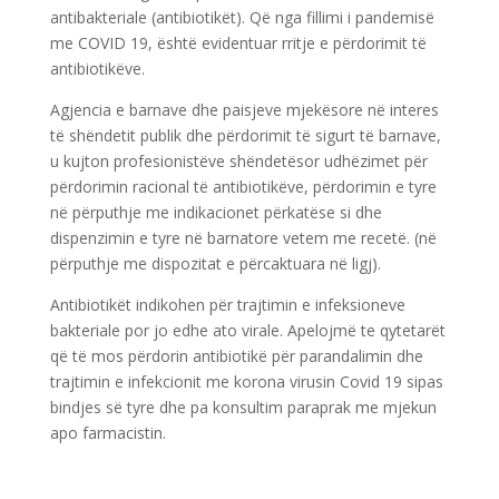
antibakteriale (antibiotikët). Që nga fillimi i pandemisë
me COVID 19, është evidentuar rritje e përdorimit të
antibiotikëve.
Agjencia e barnave dhe paisjeve mjekësore në interes
të shëndetit publik dhe përdorimit të sigurt të barnave,
u kujton profesionistëve shëndetësor udhëzimet për
përdorimin racional të antibiotikëve, përdorimin e tyre
në përputhje me indikacionet përkatëse si dhe
dispenzimin e tyre në barnatore vetem me recetë. (në
përputhje me dispozitat e përcaktuara në ligj).
Antibiotikët indikohen për trajtimin e infeksioneve
bakteriale por jo edhe ato virale. Apelojmë te qytetarët
që të mos përdorin antibiotikë për parandalimin dhe
trajtimin e infekcionit me korona virusin Covid 19 sipas
bindjes së tyre dhe pa konsultim paraprak me mjekun
apo farmacistin.