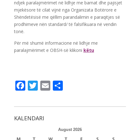
ndjek paralajmërimet në lidhje me barnat dhe pajisjet
mjekësore të cilat vijnë nga Organizata Botërore e
Shëndetësisë me qëllim parandalimin e paraqitjes së
prodhimeve nën standard/ të falsifikuara në vendin
tonë.
Për më shumë informacione në lidhje me
paralajmërimet e OBSH-së klikoni
këtu
F
T
E
S
ac
w
m
h
e
itt
ai
ar
b
er
l
e
KALENDARI
o
August 2026
o
M
T
W
T
F
S
S