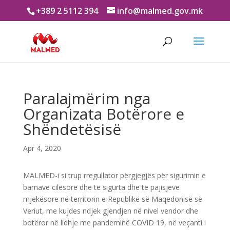
+389 2 5112 394
info@malmed.gov.mk
Paralajmërim nga
Organizata Botërore e
Shëndetësisë
Apr 4, 2020
MALMED-i si trup rregullator përgjegjës për sigurimin e
barnave cilësore dhe të sigurta dhe të pajisjeve
mjekësore në territorin e Republikë së Maqedonisë së
Veriut, me kujdes ndjek gjendjen në nivel vendor dhe
botëror në lidhje me pandeminë COVID 19, në veçanti i