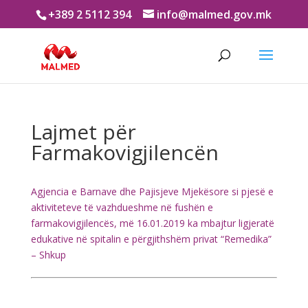
+389 2 5112 394
info@malmed.gov.mk
Lajmet për
Farmakovigjilencën
Agjencia e Barnave dhe Pajisjeve Mjekësore si pjesë e
aktiviteteve të vazhdueshme në fushën e
farmakovigjilencës, më 16.01.2019 ka mbajtur ligjeratë
edukative në spitalin e përgjithshëm privat “Remedika”
– Shkup