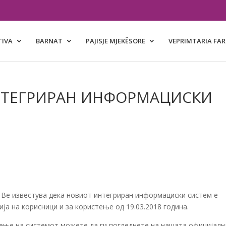
TIVA
BARNAT
PAJISJE MJEKËSORE
VEPRIMTARIA FA
НТЕГРИРАН ИНФОРМАЦИСКИ
, Ве известува дека новиот интегриран информациски систем е
ија на корисници и за користење од 19.03.2018 година.
тење на системот можете да ги погледнете на нашата официјалн