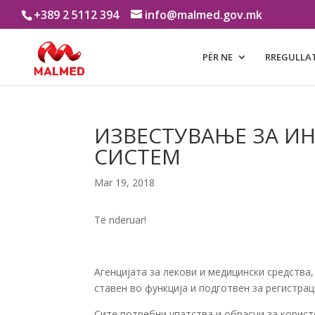
+389 2 5112 394
info@malmed.gov.mk
PËR NE
RREGULLA
ИЗВЕСТУВАЊЕ ЗА И
СИСТЕМ
Mar 19, 2018
Të nderuar!
Агенцијата за лекови и медицински средства
ставен во функција и подготвен за регистрац
Сите потребни упатства и обрасци за корис