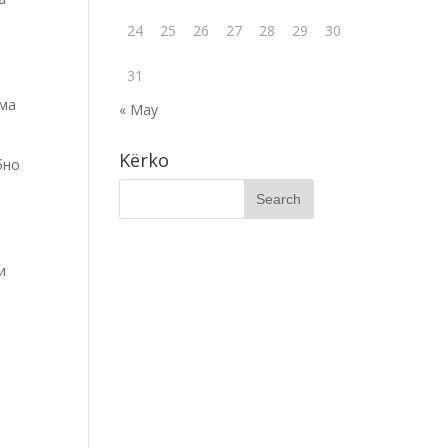
24
25
26
27
28
29
30
31
рма
« May
Kërko
бно
и