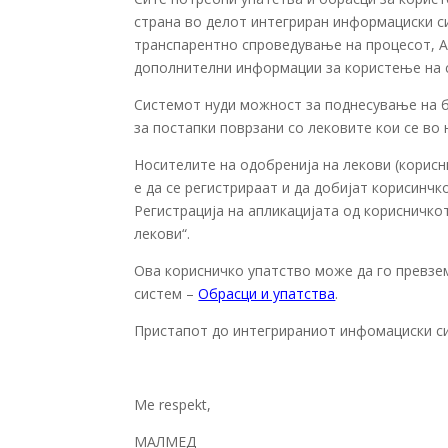
страна во делот интегриран информациски с
транспарентно спроведување на процесот, А
дополнителни информации за користење на 
Системот нуди можност за поднесување на 
за постапки поврзани со лековите кои се во 
Носителите на одобренија на лекови (корисн
е да се регистрираат и да добијат корисинчк
Регистрација на апликацијата од корисничко
лекови“.
Ова корисничко упатство може да го превз
систем –
Обрасци и упатства
.
Пристапот до интегрираниот инфомациски с
Me respekt,
МАЛМЕД