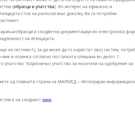
истем (
обрасци и упатства
). Во интерес на ефикасно и
генцијата стои на располагање доколку Ви се потребни
системот.
барања/обрасци и соодветна документација во електронска фо
надлежност на Агенцијата:
ици на системот), за да може да го користат овој систем, потре
о име и лозинка согласно постапката опишана во делот 1.
то упатство “Корисничко упатство за носители на одобрение за
емете од главната страна на МАЛМЕД – Интегриран информациск
истем е на следниот
линк
: