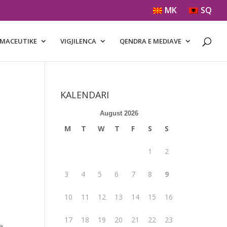
MK
SQ
RMACEUTIKE
VIGJILENCA
QENDRA E MEDIAVE
KALENDARI
August 2026
M
T
W
T
F
S
S
1
2
3
4
5
6
7
8
9
10
11
12
13
14
15
16
17
18
19
20
21
22
23
а