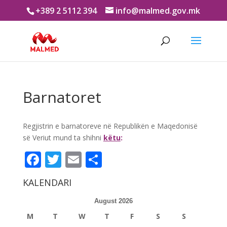
+389 2 5112 394
info@malmed.gov.mk
Barnatoret
Regjistrin e barnatoreve në Republikën e Maqedonisë
së Veriut mund ta shihni
këtu
:
Facebook
Twitter
Email
Share
KALENDARI
August 2026
M
T
W
T
F
S
S