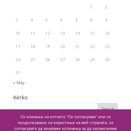
1
2
3
4
5
6
7
8
9
10
11
12
13
14
15
16
17
18
19
20
21
22
23
24
25
26
27
28
29
30
31
« May
Kërko
Со кликање на копчето "Се согласувам" или со
продолжување на користење на веб-страната, се
согласувате да зачуваме колачиња за да овозможиме