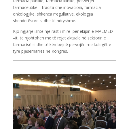
farmacia publike, farmacia klinike, përzierjet
farmaceutike – tradita dhe inovacioni, farmacia
onkologjike, shkenca rregullative, ekologjia
shendetësore si dhe të ndryshme.
Kjo ngjarje ishte një rast i mirë për ekipin e MALMED
–it, të njohtohen me të rejat aktuale në sektorin e
farmacisë si dhe të këmbejnë përvojën me kolegët e
tyre pjesëmarrës në Kongres.