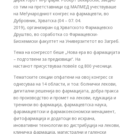
со тим на претставници од МАЛМЕД учествуваше
на Меѓународниот конгрес на фармацевти, во
Дубровник, Хрватска (04 – 07. 04.
2019), организиран од Хрватското Фармацевско
Друштво, во соработка со Фармацевски-
Биохемиски факултет на Универзитетот во Загреб.
Тема на конгресот беше „Нова ера во фармацијата
– подготвени за предизвици“. На
настанот присуствуваа повеќе од 800 учесници.
Тематските секции опфатени на овој конгрес се
однесуваа на 14 области, и тоа: болнички лекови,
дигитални решенија во фармацијата, добра пракса
во производство и промет на лекови, едукација и
тренинзи во фармација, фармацевтска наука,
фарамацевтски и фармакоекономски менаџмент,
фитофармација и додатоци во исхрана,
иновативни технологии во дистрибуција на лекови,
клиничка фармација, магистрални и галенски