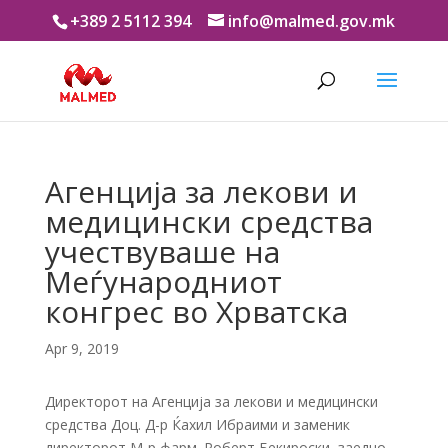
+389 2 5112 394
info@malmed.gov.mk
Агенција за лекови и
медицински средства
учествуваше на
Меѓународниот
конгрес во Хрватска
Apr 9, 2019
Директорот на Агенција за лекови и медицински
средства Доц. Д-р Ќахил Ибраими и заменик
директорот М-р фарм. Роберт Бекироски, заедно