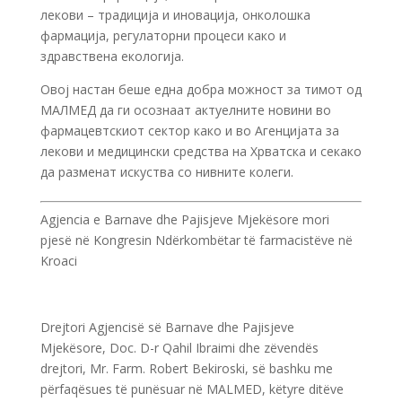
лекови – традиција и иновација, онколошка
фармација, регулаторни процеси како и
здравствена екологија.
Овој настан беше една добра можност за тимот од
МАЛМЕД да ги осознаат актуелните новини во
фармацевтскиот сектор како и во Агенцијата за
лекови и медицински средства на Хрватска и секако
да разменат искуства со нивните колеги.
Agjencia e Barnave dhe Pajisjeve Mjekësore mori
pjesë në Kongresin Ndërkombëtar të farmacistëve në
Kroaci
Drejtori Agjencisë së Barnave dhe Pajisjeve
Mjekësore, Doc. D-r Qahil Ibraimi dhe zëvendës
drejtori, Mr. Farm. Robert Bekiroski, së bashku me
përfaqësues të punësuar në MALMED, këtyre ditëve