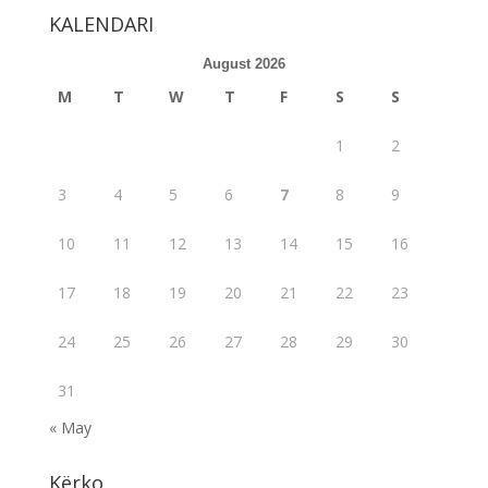
b
er
l
e
KALENDARI
o
August 2026
o
M
T
W
T
F
S
S
k
1
2
3
4
5
6
7
8
9
10
11
12
13
14
15
16
17
18
19
20
21
22
23
24
25
26
27
28
29
30
31
« May
Kërko