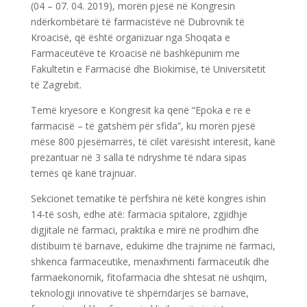
(04 – 07. 04. 2019), morën pjesë në Kongresin
ndërkombëtarë të farmacistëve në Dubrovnik të
Kroacisë, që është organizuar nga Shoqata e
Farmaceutëve të Kroacisë
në bashkëpunim me
Fakultetin e Farmacisë dhe Biokimisë, të Universitetit
të Zagrebit.
Temë kryesore e Kongresit ka qenë “Epoka e re e
farmacisë – të gatshëm për sfida”, ku morën pjesë
mëse 800 pjesëmarrës, të cilët varësisht interesit, kanë
prezantuar në 3 salla të ndryshme të ndara sipas
temës që kanë trajnuar.
Sekcionet tematike të përfshira në këtë kongres ishin
14-të sosh, edhe atë: farmacia spitalore, zgjidhje
digjitale në farmaci, praktika e mirë në prodhim dhe
distibuim të barnave, edukime dhe trajnime në farmaci,
shkenca farmaceutike, menaxhmenti farmaceutik dhe
farmaekonomik, fitofarmacia dhe shtesat në ushqim,
teknologji innovative të shpërndarjes së barnave,