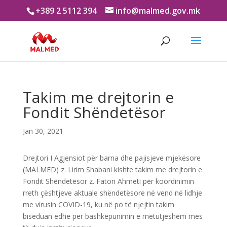
+389 2 5112 394
info@malmed.gov.mk
Takim me drejtorin e
Fondit Shëndetësor
Jan 30, 2021
Drejtori I Agjensiot për barna dhe pajisjeve mjekësore
(MALMED) z. Lirim Shabani kishte takim me drejtorin e
Fondit Shëndetësor z. Faton Ahmeti për koordinimin
rreth çështjeve aktuale shëndetësore në vend në lidhje
me virusin COVID-19, ku në po të njejtin takim
biseduan edhe për bashkëpunimin e mëtutjeshëm mes