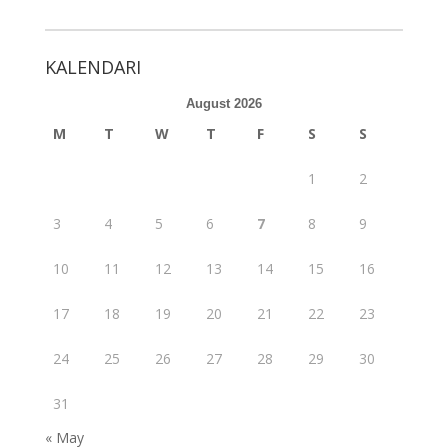
e
itt
ai
ar
b
er
l
e
KALENDARI
o
August 2026
o
M
T
W
T
F
S
S
k
1
2
3
4
5
6
7
8
9
10
11
12
13
14
15
16
17
18
19
20
21
22
23
24
25
26
27
28
29
30
31
« May