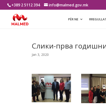
+389 2 5112 394
info@malmed.gov.mk
PËR NE
RREGULLA
Слики-прва годишн
Jan 3, 2020