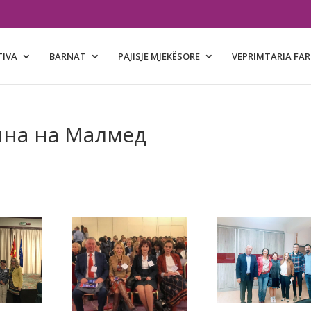
TIVA
BARNAT
PAJISJE MJEKËSORE
VEPRIMTARIA FA
ина на Малмед