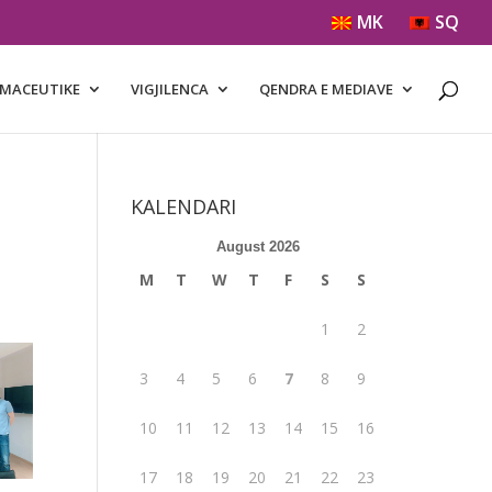
MK
SQ
RMACEUTIKE
VIGJILENCA
QENDRA E MEDIAVE
KALENDARI
August 2026
M
T
W
T
F
S
S
1
2
3
4
5
6
7
8
9
10
11
12
13
14
15
16
17
18
19
20
21
22
23