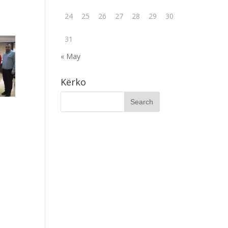
24
25
26
27
28
29
30
31
« May
Kërko