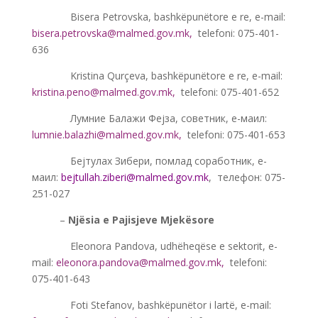
———-
Bisera Petrovska, bashkëpunëtore e re, e-mail:
bisera.petrovska@malmed.gov.mk
,
telefoni: 075-401-
636
———-
Kristina Qurçeva, bashkëpunëtore e re, e-mail:
kristina.peno@malmed.gov.mk
,
telefoni: 075-401-652
———-
Лумние Балажи Фејза, советник, е-маил:
lumnie.balazhi@malmed.gov.mk
,
telefoni: 075-401-653
———-
Бејтулах Зибери, помлад соработник, е-
маил:
bejtullah.ziberi@malmed.gov.mk
, телефон: 075-
251-027
——-
–
Njësia e Pajisjeve Mjekësore
———-
Eleonora Pandova, udhëheqëse e sektorit, e-
mail:
eleonora.pandova@malmed.gov.mk
,
telefoni:
075-401-643
———-
Foti Stefanov, bashkëpunëtor i lartë, e-mail: