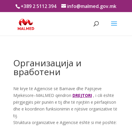
+389 2 5112 394
info@malmed.gov.mk
Организација и
вработени
Në krye të Agjencisë së Barnave dhe Pajisjeve
Mjekësore–MALMED qëndron
DREJTORI
, i cili është
përgjegjës për punën e tij dhe të njejtën e përfaqëson
dhe e koordinon funksionimin e njësive organizative të
tij.
Struktura organizative e Agjencisë është si më poshtë: