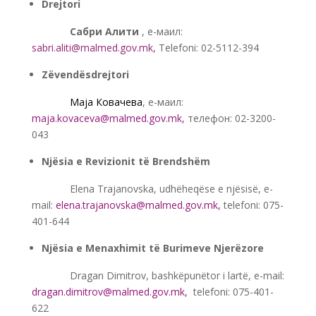
Drejtori
———-
Сабри Алити
, е-маил:
sabri.aliti@malmed.gov.mk
,
Telefoni: 02-5112-394
Zëvendësdrejtori
———-
Маја Ковачева
, е-маил:
maja.kovaceva@malmed.gov.mk
,
телефон: 02-3200-
043
Njësia e Revizionit të Brendshëm
———-
Elena Trajanovska, udhëheqëse e njësisë, e-
mail:
elena.trajanovska@malmed.gov.mk
,
telefoni: 075-
401-644
Njësia e Menaxhimit të Burimeve Njerëzore
———-
Dragan Dimitrov, bashkëpunëtor i lartë, e-mail:
dragan.dimitrov@malmed.gov.mk
,
telefoni: 075-401-
622