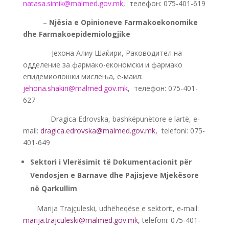
natasa.simik@malmed.gov.mk
, телефон: 075-401-619
——-
–
Njësia e Opinioneve Farmakoekonomike
dhe Farmakoepidemiologjike
Јехона Алиу Шаќири, Раководител на
одделение за фармако-економски и фармако
епидемиолошки мислења, е-маил:
jehona.shakiri@malmed.gov.mk
, телефон: 075-401-
627
———-
Dragica Edrovska, bashkëpunëtore e lartë, e-
mail:
dragica.edrovska@malmed.gov.mk
,
telefoni: 075-
401-649
Sektori i Vlerësimit të Dokumentacionit për
Vendosjen e Barnave dhe Pajisjeve Mjekësore
në Qarkullim
—–
Marija Trajçuleski, udhëheqëse e sektorit, e-mail:
marija.trajculeski@malmed.gov.mk,
telefoni: 075-401-