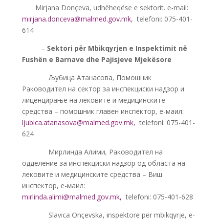
—–
Mirjana Donçeva, udhëheqëse e sektorit. e-mail:
mirjana.donceva@malmed.gov.mk
,
telefoni: 075-401-
614
——-
–
Sektori për Mbikqyrjen e Inspektimit në
Fushën e Barnave dhe Pajisjeve Mjekësore
———-
Љубица Атанасова, Помошник
Раководител на сектор за инспекциски надзор и
лиценцирање на лековите и медицинските
средства – помошник главен инспектор, е-маил:
ljubica.atanasova@malmed.gov.mk
,
telefoni: 075-401-
624
———-
Мирлинда Алими, Раководител на
одделение за инспекциски надзор од областа на
лековите и медицинските средства – Виш
инспектор, е-маил:
mirlinda.alimi@malmed.gov.mk
,
telefoni: 075-401-628
———-
Slavica Onçevska, inspektore për mbikqyrje, e-