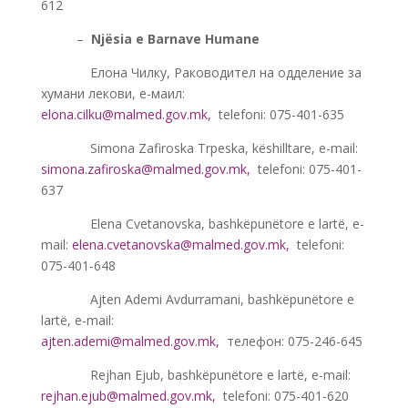
612
——-
–
Njësia e Barnave Humane
———-
Елона Чилку, Раководител на одделение за
хумани лекови, е-маил:
elona.cilku@malmed.gov.mk
,
telefoni: 075-401-635
———-
Simona Zafiroska Trpeska, këshilltare, e-mail:
simona.zafiroska@malmed.gov.mk
,
telefoni: 075-401-
637
———-
Elena Cvetanovska, bashkëpunëtore e lartë, e-
mail:
elena.cvetanovska@malmed.gov.mk
,
telefoni:
075-401-648
———-
Ajten Ademi Avdurramani, bashkëpunëtore e
lartë, e-mail:
ajten.ademi@malmed.gov.mk
,
телефон: 075-246-645
———-
Rejhan Ejub, bashkëpunëtore e lartë, e-mail:
rejhan.ejub@malmed.gov.mk
,
telefoni: 075-401-620