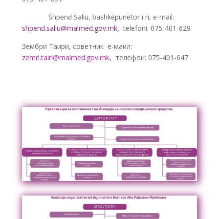
———-
Shpend Saliu, bashkëpunëtor i ri, e-mail:
shpend.saliu@malmed.gov.mk
,
telefoni: 075-401-629
Зембри Таири, советник е-маил:
zemri.tairi@malmed.gov.mk
, телефон: 075-401-647