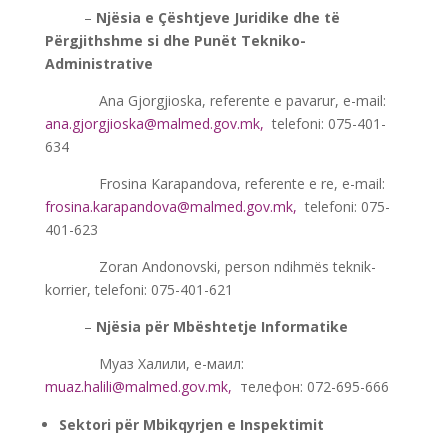
——-
–
Njësia e Çështjeve Juridike dhe të
Përgjithshme si dhe Punët Tekniko-
Administrative
———-
Ana Gjorgjioska, referente e pavarur, e-mail:
ana.gjorgjioska@malmed.gov.mk
,
telefoni: 075-401-
634
———-
Frosina Karapandova, referente e re, e-mail:
frosina.karapandova@malmed.gov.mk
,
telefoni: 075-
401-623
———-
Zoran Andonovski, person ndihmës teknik-
korrier, telefoni: 075-401-621
——-
–
Njësia për Mbështetje Informatike
———-
Муаз Халили, е-маил:
muaz.halili@malmed.gov.mk
,
телефон: 072-695-666
Sektori për Mbikqyrjen e Inspektimit