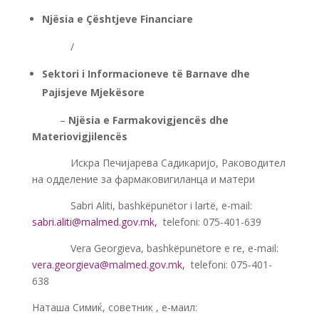
Njësia e Çështjeve Financiare
———-
/
Sektori i Informacioneve të Barnave dhe
Pajisjeve Mjekësore
——-
–
Njësia e Farmakovigjencës dhe
Materiovigjilencës
———-
Искра Печијарева Садикаријо, Раководител
на одделение за фармаковигиланца и матери
———-
Sabri Aliti, bashkëpunëtor i lartë, e-mail:
sabri.aliti@malmed.gov.mk
,
telefoni: 075-401-639
———-
Vera Georgieva, bashkëpunëtore e re, e-mail:
vera.georgieva@malmed.gov.mk
,
telefoni: 075-401-
638
Наташа Симиќ, советник , е-маил: