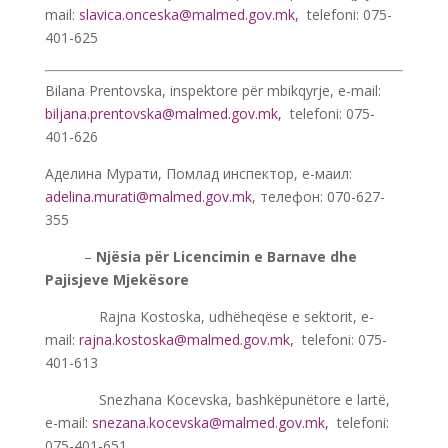
mail:
slavica.onceska@malmed.gov.mk
,
telefoni: 075-
401-625
Bilana Prentovska, inspektore për mbikqyrje, e-mail:
biljana.prentovska@malmed.gov.mk
,
telefoni: 075-
401-626
Аделина Мурати, Помлад инспектор, е-маил:
adelina.murati@malmed.gov.mk
, телефон: 070-627-
355
——-
–
Njësia për Licencimin e Barnave dhe
Pajisjeve Mjekësore
———-
Rajna Kostoska, udhëheqëse e sektorit, e-
mail:
rajna.kostoska@malmed.gov.mk
,
telefoni: 075-
401-613
———-
Snezhana Kocevska, bashkëpunëtore e lartë,
e-mail:
snezana.kocevska@malmed.gov.mk
,
telefoni:
075-401-651