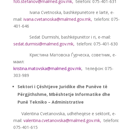
foti.stefanov@malmed.gov.mk
,
telefoni: 075-401-631
———-
Ivana Cvetnoska, bashkëpunëtore e lartë, e-
mail:
ivana.cvetanoska@malmed.gov.mk
,
telefoni: 075-
401-646
———-
Sedat Durmishi, bashkëpunëtor i ri, e-mail:
sedat.durmisi@malmed.gov.mk
,
telefoni: 075-401-630
———-
Кристина Матовска Ѓурческа, советник, е-
маил:
kristina.matovska@malmed.gov.mk
, телефон: 075-
303-989
Sektori i Çështjeve Juridike dhe Punëve të
Përgjithshme, Mbështetje Informatike dhe
Punë Tekniko – Administrative
—–
Valentina Cvetanovska, udhëheqëse e sektorit, e-
mail:
valentina.cvetanovska@malmed.gov.mk
,
telefoni:
075-401-615