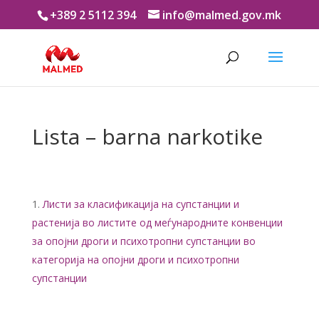
+389 2 5112 394
info@malmed.gov.mk
Lista – barna narkotike
Листи за класификација на супстанции и
растенија во листите од меѓународните конвенции
за опојни дроги и психотропни супстанции во
категорија на опојни дроги и психотропни
супстанции