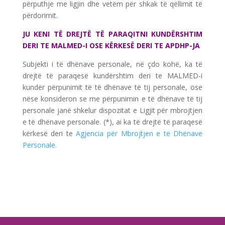
përputhje me ligjin dhe vetëm për shkak të qëllimit të
përdorimit.
JU KENI TË DREJTË TË PARAQITNI KUNDËRSHTIM
DERI TE MALMED-I OSE KËRKESË DERI TE APDHP-JA
Subjekti i të dhënave personale, në çdo kohë, ka të
drejtë të paraqesë kundërshtim deri te MALMED-i
kundër përpunimit të të dhënave të tij personale, ose
nëse konsideron se me përpunimin e të dhënave të tij
personale janë shkelur dispozitat e Ligjit për mbrojtjen
e të dhënave personale. (*), ai ka të drejtë të paraqesë
kërkesë deri te
Agjencia për Mbrojtjen e të Dhënave
Personale.