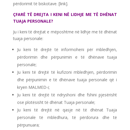
përdorimit të biskotave. [link].
ÇFARË TË DREJTA I KENI NË LIDHJE ME TË DHËNAT
TUAJA PERSONALE?
Ju i keni të drejtat e mëposhtme në lidhje me të dhënat
tuaja personale:
Ju keni të drejtë të informoheni për mbledhjen,
përdorimin dhe përpunimin e të dhënave tuaja
personale;
Ju keni të drejtë të kufizoni mbledhjen, përdorimin
dhe përpunimin e të dhënave tuaja personale që i
kryen MALMED-i;
Ju keni të drejtë të ndryshoni dhe fshini pjesërisht
ose plotësisht të dhënat Tuaja personale;
Ju keni të drejtë në qasje në të dhënat Tuaja
personale të mbledhura, të përdorura dhe të
përpunuara;