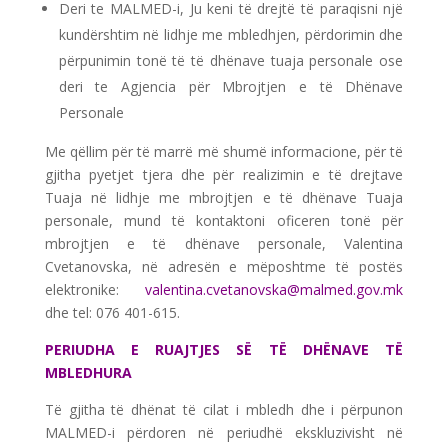
Deri te MALMED-i, Ju keni të drejtë të paraqisni një
kundërshtim në lidhje me mbledhjen, përdorimin dhe
përpunimin tonë të të dhënave tuaja personale ose
deri te Agjencia për Mbrojtjen e të Dhënave
Personale
Me qëllim për të marrë më shumë informacione, për të
gjitha pyetjet tjera dhe për realizimin e të drejtave
Tuaja në lidhje me mbrojtjen e të dhënave Tuaja
personale, mund të kontaktoni oficeren tonë për
mbrojtjen e të dhënave personale, Valentina
Cvetanovska, në adresën e mëposhtme të postës
elektronike:
valentina.cvetanovska@malmed.gov.mk
dhe tel: 076 401-615.
PERIUDHA E RUAJTJES SË TË DHËNAVE TË
MBLEDHURA
Të gjitha të dhënat të cilat i mbledh dhe i përpunon
MALMED-i përdoren në periudhë ekskluzivisht në