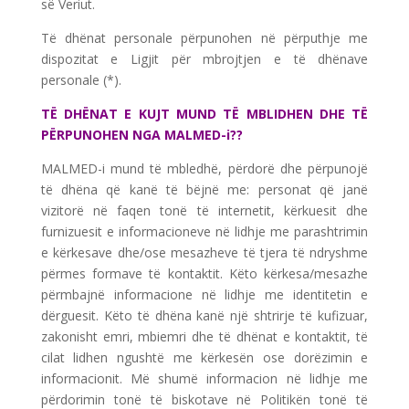
së Veriut.
Të dhënat personale përpunohen në përputhje me
dispozitat e Ligjit për mbrojtjen e të dhënave
personale (*).
TË DHËNAT E KUJT MUND TË MBLIDHEN DHE TË
PËRPUNOHEN NGA MALMED-i?
?
MALMED-i mund të mbledhë, përdorë dhe përpunojë
të dhëna që kanë të bëjnë me: personat që janë
vizitorë në faqen tonë të internetit, kërkuesit dhe
furnizuesit e informacioneve në lidhje me parashtrimin
e kërkesave dhe/ose mesazheve të tjera të ndryshme
përmes formave të kontaktit. Këto kërkesa/mesazhe
përmbajnë informacione në lidhje me identitetin e
dërguesit. Këto të dhëna kanë një shtrirje të kufizuar,
zakonisht emri, mbiemri dhe të dhënat e kontaktit, të
cilat lidhen ngushtë me kërkesën ose dorëzimin e
informacionit. Më shumë informacion në lidhje me
përdorimin tonë të biskotave në Politikën tonë të