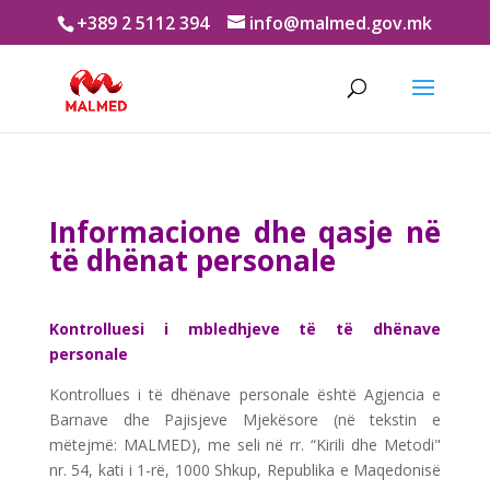
+389 2 5112 394
info@malmed.gov.mk
Informacione dhe
qasje
në
të
dhënat personale
Kontrolluesi i mbledhjeve të të dhënave
personale
Kontrollues i të dhënave personale është Agjencia e
Barnave dhe Pajisjeve Mjekësore (në tekstin e
mëtejmë: MALMED), me seli në rr. “Kirili dhe Metodi"
nr. 54, kati i 1-rë, 1000 Shkup, Republika e Maqedonisë