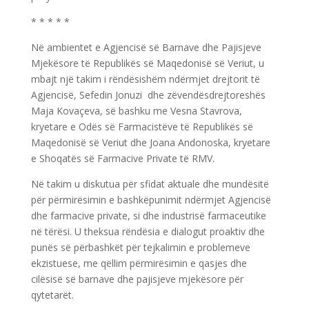
* * * * *
Në ambientet e Agjencisë së Barnave dhe Pajisjeve
Mjekësore të Republikës së Maqedonisë së Veriut, u
mbajt një takim i rëndësishëm ndërmjet drejtorit të
Agjencisë, Sefedin Jonuzi dhe zëvendësdrejtoreshës
Maja Kovaçeva, së bashku me Vesna Stavrova,
kryetare e Odës së Farmacistëve të Republikës së
Maqedonisë së Veriut dhe Joana Andonoska, kryetare
e Shoqatës së Farmacive Private të RMV.
Në takim u diskutua për sfidat aktuale dhe mundësitë
për përmirësimin e bashkëpunimit ndërmjet Agjencisë
dhe farmacive private, si dhe industrisë farmaceutike
në tërësi. U theksua rëndësia e dialogut proaktiv dhe
punës së përbashkët për tejkalimin e problemeve
ekzistuese, me qëllim përmirësimin e qasjes dhe
cilësisë së barnave dhe pajisjeve mjekësore për
qytetarët.