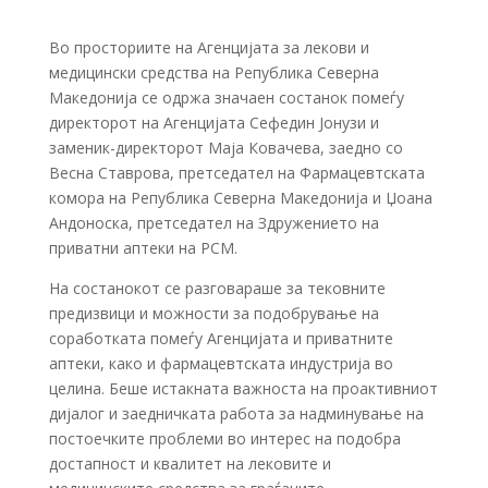
Во просториите на Агенцијата за лекови и
медицински средства на Република Северна
Македонија се одржа значаен состанок помеѓу
директорот на Агенцијата Сефедин Јонузи и
заменик-директорот Маја Ковачева, заедно со
Весна Ставрова, претседател на Фармацевтската
комора на Република Северна Македонија и Џоана
Андоноска, претседател на Здружението на
приватни аптеки на РСМ.
На состанокот се разговараше за тековните
предизвици и можности за подобрување на
соработката помеѓу Агенцијата и приватните
аптеки, како и фармацевтската индустрија во
целина. Беше истакната важноста на проактивниот
дијалог и заедничката работа за надминување на
постоечките проблеми во интерес на подобра
достапност и квалитет на лековите и