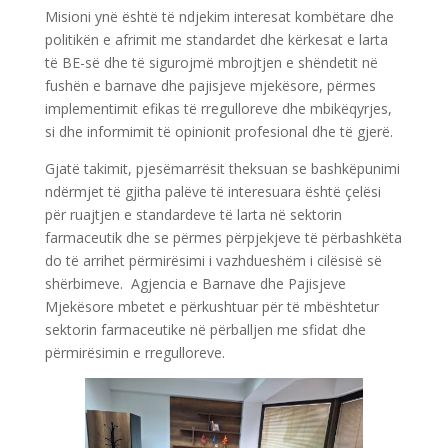
Misioni ynë është të ndjekim interesat kombëtare dhe
politikën e afrimit me standardet dhe kërkesat e larta
të BE-së dhe të sigurojmë mbrojtjen e shëndetit në
fushën e barnave dhe pajisjeve mjekësore, përmes
implementimit efikas të rregulloreve dhe mbikëqyrjes,
si dhe informimit të opinionit profesional dhe të gjerë.
Gjatë takimit, pjesëmarrësit theksuan se bashkëpunimi
ndërmjet të gjitha palëve të interesuara është çelësi
për ruajtjen e standardeve të larta në sektorin
farmaceutik dhe se përmes përpjekjeve të përbashkëta
do të arrihet përmirësimi i vazhdueshëm i cilësisë së
shërbimeve. Agjencia e Barnave dhe Pajisjeve
Mjekësore mbetet e përkushtuar për të mbështetur
sektorin farmaceutike në përballjen me sfidat dhe
përmirësimin e rregulloreve.