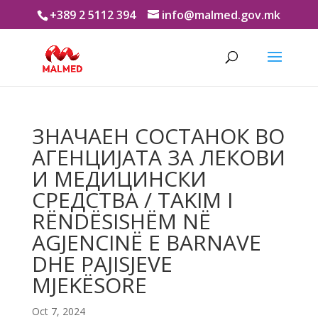
+389 2 5112 394
info@malmed.gov.mk
ЗНАЧАЕН СОСТАНОК ВО
АГЕНЦИЈАТА ЗА ЛЕКОВИ
И МЕДИЦИНСКИ
СРЕДСТВА / TAKIM I
RËNDËSISHËM NË
AGJENCINË E BARNAVE
DHE PAJISJEVE
MJEKËSORE
Oct 7, 2024