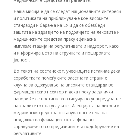
медицинските средства за граѓаните.
Наша мисија е да се следат националните интереси
и политиката на приближување кон високите
стандарди и барања на ЕУ и да се обезбеди
заштита на здравјето на подрачјето на лековите и
медицинските средства преку ефикасна
имплементација на регулативата и надзорот, како
и информирањето на стручната и пошироката
јавност.
Во текот на состанокот, учесниците истакнаа дека
соработката помеѓу сите засегнати страни е
клучна за одржување на високите стандарди во
фармацевтскиот сектор и дека преку заеднички
напори ќе се постигне континуирано унапредување
на квалитетот на услугите. Агенцијата за лекови и
медицински средства останува посветена на
поддршка на фармацевтската фела во
справувањето со предизвиците и подобрување на
регулативите.