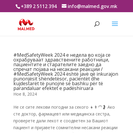
+389 2 5112 394
info@malmed.gov.mk
#MedSafetyWeek 2024 е недела во која се
охрабруваат здравствените работници,
пациентите и старателите заедно да
спречат појава на несакани реакции /
#MedSafetyWeek 2024 është javë që inkurajon
punonjësit shëndetësor, pacientët dhe
kujdestarët të punojnë së bashku për të
parandaluar efektet e padëshiruara
Ное 8, 2024
Не се сите лекови погодни за секого 👧👨🦳🤰 Ако
сте доктор, фармацевт или медицинска сестра,
проверете дали лекот е соодветен за Вашиот
пациент и пријавете сомнителни несакани реакции