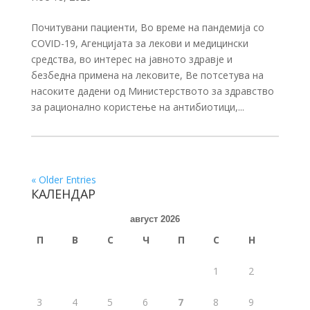
Почитувани пациенти, Во време на пандемија со
COVID-19, Агенцијата за лекови и медицински
средства, во интерес на јавното здравје и
безбедна примена на лековите, Ве потсетува на
насоките дадени од Министерството за здравство
за рационално користење на антибиотици,...
« Older Entries
КАЛЕНДАР
август 2026
П
В
С
Ч
П
С
Н
1
2
3
4
5
6
7
8
9