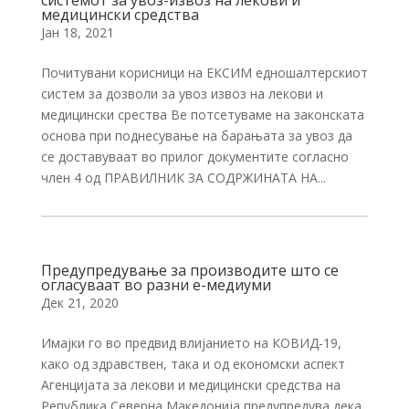
системот за увоз-извоз на лекови и
медицински средства
Јан 18, 2021
Почитувани корисници на ЕКСИМ едношалтерскиот
систем за дозволи за увоз извоз на лекови и
медицински срества Ве потсетуваме на законската
основа при поднесување на барањата за увоз да
се доставуваат во прилог документите согласно
член 4 од ПРАВИЛНИК ЗА СОДРЖИНАТА НА...
Предупредување за производите што се
огласуваат во разни е-медиуми
Дек 21, 2020
Имајки го во предвид влијанието на КОВИД-19,
како од здравствен, така и од економски аспект
Агенцијата за лекови и медицински средства на
Република Северна Македонија предупредува дека