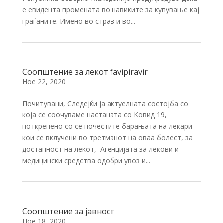
е евидента промената во навиките за купување кај
граѓаните. Имено во страв и во...
Соопштение за лекот favipiravir
Ное 22, 2020
Почитувани, Следејќи ја актуелната состојба со
која се соочуваме настаната со Ковид 19,
поткрепено со се почестите барањата на лекари
кои се вклучени во третманот на оваа болест, за
достапност на лекот, Агенцијата за лекови и
медицински средства одобри увоз и...
Соопштение за јавност
Ное 18, 2020