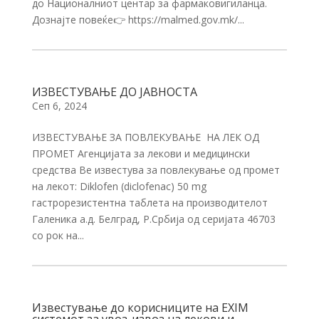
до Националниот центар за фармаковигиланца.
Дознајте повеќе👉 https://malmed.gov.mk/...
ИЗВЕСТУВАЊЕ ДО ЈАВНОСТА
Сеп 6, 2024
ИЗВЕСТУВАЊЕ ЗА ПОВЛЕКУВАЊЕ НА ЛЕК ОД
ПРОМЕТ Агенцијата за лекови и медицински
средства Ве известува за повлекување од промет
на лекот: Diklofen (diclofenac) 50 mg
гастрорезистентна таблета на производителот
Галеника а.д. Белград, Р.Србија од серијата 46703
со рок на...
Известување до корисниците на EXIM