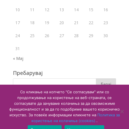
10
11
12
13
14
15
16
17
18
19
20
21
22
23
24
25
26
27
28
29
30
31
« Мај
Пребарувај
Со кликање на копчето "Се согласувам" или со
продолжување на користење на веб-страната, се
согласувате да зачуваме колачиња за да овозможиме
функционалност и за да го подобриме вашето корисничко
искуство. За повеќе информации кликнете на
Политика за
користење на колачиња (cookies).
.
Copyright © 2020 Агенција за лекови и медицински