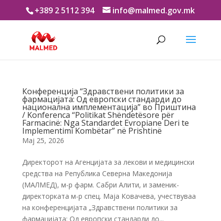
+389 2 5112 394
info@malmed.gov.mk
Конференција “Здравствени политики за
фармацијата: Од европски стандарди до
национална имплементација” во Приштина
/ Konferenca “Politikat Shëndetësore për
Farmacinë: Nga Standardet Evropiane Deri te
Implementimi Kombëtar” në Prishtinë
Мај 25, 2026
Директорот на Агенцијата за лекови и медицински
средства на Република Северна Македонија
(МАЛМЕД), м-р фарм. Сабри Алити, и заменик-
директорката м-р спец. Маја Ковачева, учествуваа
на конференцијата „Здравствени политики за
фармацијата: Од европски стандарди до...