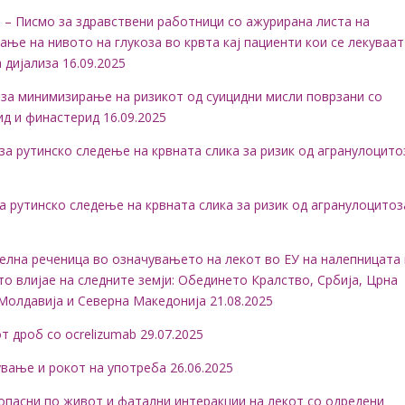
tions) – Писмо за здравствени работници со ажурирана листа на
ње на нивото на глукоза во крвта кај пациенти кои се лекуваат
а дијализа 16.09.2025
 за минимизирање на ризикот од суицидни мисли поврзани со
д и финастерид 16.09.2025
и за рутинско следење на крвната слика за ризик од агранулоцито
за рутинско следење на крвната слика за ризик од агранулоцитоз
ителна реченица во означувањето на лекот во ЕУ на налепницата 
то влијае на следните земји: Обединето Кралство, Србија, Црна
 Молдавија и Северна Македонија 21.08.2025
т дроб со ocrelizumab 29.07.2025
 чување и рокот на употреба 26.06.2025
к за опасни по живот и фатални интеракции на лекот со одредени