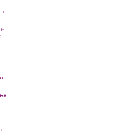
на
d)–
e
 со
ање
од