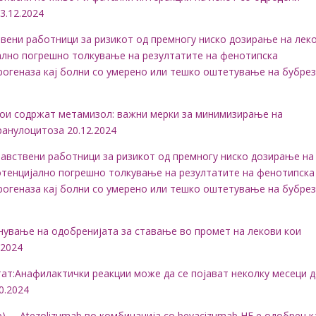
3.12.2024
авствени работници за ризикот од премногу ниско дозирање на лек
ално погрешно толкување на резултатите на фенотипска
рогеназа кај болни со умерено или тешко оштетување на бубре
кои содржат метамизол: важни мерки за минимизирање на
ранулоцитоза 20.12.2024
а здравствени работници за ризикот од премногу ниско дозирање на
отенцијално погрешно толкување на резултатите на фенотипска
рогеназа кај болни со умерено или тешко оштетување на бубре
кинување на одобренијата за ставање во промет на лекови кои
.2024
етат:Анафилактички реакции може да се појават неколку месеци 
0.2024
mab) – Atezolizumab во комбинација со bevacizumab НЕ е одобрен 