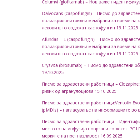
Columvi (glofitamab) – Нов важен идентифик
Dalvocans (caspofungin) – Писмо до здравст
полиакрилонитрилни мембрани за време на к
лекови што содржат каспофунгин 19.11.2025
Afundas – L (caspofungin) – Писмо до здрав
полиакрилонитрилни мембрани за време на к
лекови што содржат каспофунгин 19.11.2025
Crysvita (brosumab) – Писмо до здравстени 
19.10.2025
Писмо за здравствени работници – Clozapine
ризик од агранулоциоза 15.10.2025
Писмо за здравствени работници:Ventolin Evo
(pMDIs) – нагласување на информациите во в
Писмо за здравствени работници – Идентифик
местото на инфузија поврзани со лекот POLI
мерките на претпазливост 16.09.2025