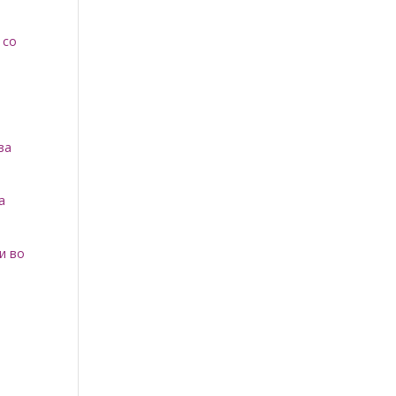
 со
за
а
и во