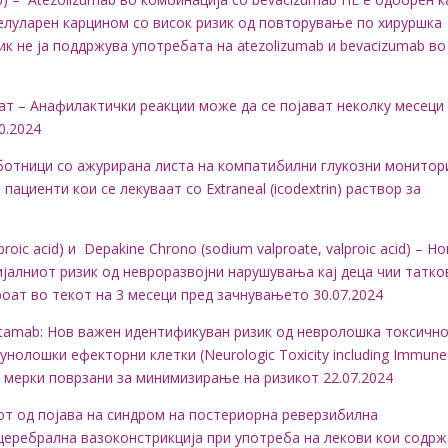
целуларен карцином со висок ризик од повторување по хируршка
ик не ја поддржува употребата на atezolizumab и bevacizumab во
етат – Анафилактички реакции може да се појават неколку месеци
0.2024
и рботници со ажурирана листа на компатибилни глукозни монитор
пациенти кои се лекуваат со Extraneal (icodextrin) раствор за
oic acid) и Depakine Chrono (sodium valproate, valproic acid) – Н
јалниот ризик од невроразвојни нарушувања кај деца чии татко
оат во текот на 3 месеци пред зачнувањето 30.07.2024
fitamab: Нов важен идентификуван ризик од невролошка токсичн
нолошки ефекторни клетки (Neurologic Toxicity including Immune
S со мерки поврзани за минимизирање на ризикот 22.07.2024
от од појава на синдром на постериорна реверзибилна
церебрална вазоконстрикција при употреба на лекови кои содр