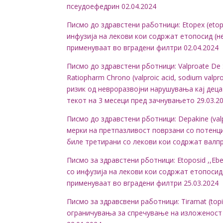
псеудоефедрин 02.04.2024
Писмо до здравстени работници: Etopex (etop
инфузија на лекови кои содржат етопосид (н
применуваат во вградени филтри 02.04.2024
Писмо до здравстени рботници: Valproate De So
Ratiopharm Chrono (valproic acid, sodium val
ризик од невроразвојни нарушувања кај деца
текот на 3 месеци пред зачнувањето 29.03.2
Писмо до здравстени рботници: Depakine (valpr
мерки на претпазливост поврзани со потенци
биле третирани со лекови кои содржат валпр
Писмо за здравстени рботници: Etoposid ,,Eb
со инфузија на лекови кои содржат етопосид
применуваат во вградени филтри 25.03.2024
Писмо за здравсвени работници: Tiramat (to
ограничувања за спречување на изложеност 