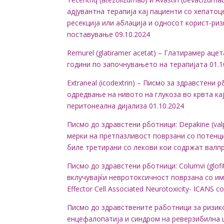
адјувантна терапија кај пациенти со хепато
ресекција или аблација и односот корист-риз
поставување 09.10.2024
Remurel (glatiramer acetat) – Глатирамер ац
години по започнувањето на терапијата 01.1
Extraneal (icodextrin) – Писмо за здравстен
одредвање на нивото на глукоза во крвта кај 
перитонеална дијализа 01.10.2024
Писмо до здравстени рботници: Depakine (valpr
мерки на претпазливост поврзани со потенци
биле третирани со лекови кои содржат валпр
Писмо до здравстени рботници: Columvi (glo
вклучувајќи невротоксичност поврзана со иму
Effector Cell Associated Neurotoxicity- ICAN
Писмо до здравствените работници за ризик
енцефалопатија и синдром на реверзибилна 