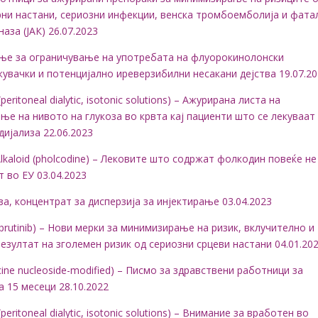
рни настани, сериозни инфекции, венска тромбоемболија и фата
аза (ЈАК) 26.07.2023
ање за ограничување на употребата на флуорокинолонски
увачки и потенцијално иреверзибилни несакани дејства 19.07.2
ritoneal dialytic, isotonic solutions) – Ажурирана листа на
е на нивото на глукоза во крвта кај пациенти што се лекуваат
 дијализа 22.06.2023
lkaloid
(
pholcodine
)
–
Лековите
што содржат
фолкодин повеќе не
т во ЕУ 03.04.2023
 концентрат за дисперзија за инјектирање 03.04.2023
ibrutinib
) –
Нови мерки за минимизирање на ризик, вклучително и
езултат на зголемен ризик од сериозни срцеви настани 04.01.20
ne nucleoside-modified
) –
Писмо за здравствени работници
за
 15 месеци 28.10.2022
(peritoneal dialytic, isotonic solutions) –
Внимание за вработен во