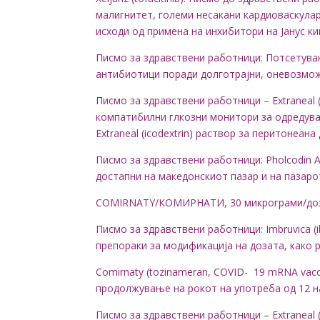
малигнитет, големи несакани кардиоваскула
исходи од примена на инхибитори на Јанус кин
Писмо за здравствени работници: Потсетув
антибиотици поради долготрајни, оневозмож
Писмо за здравствени работници – Extraneal (pe
компатибилни глкозни монитори за одредувањ
Extraneal (icodextrin) раствор за перитонеана
Писмо за здравствени работници
: Pholcodin A
достапни на македонскиот пазар и
на
пазаро
COMIRNATY/КОМИРНАТИ, 30 микрограми/доза,
Писмо за здравствени работници
: Imbruvica
(
препораки за модификација на дозата, како р
Comirnaty
(
tozinameran, COVID-
19 mRNA vacci
п
родолжување на рокот на употреба од 12 на
Писмо за здравствени работници –
Extraneal 