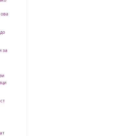
 ова
 до
и за
ови
вци
ост
жат