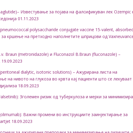
aglutide)– Известување за појава на фалсификуван лек Ozempic 
едонија 01.11.2023
neumococcal polysaccharide conjugate vaccine 15-valent, absorbe
а за кршење на претходно наполнетите шприцови од Vaxneuvanc
. Braun (metronidazole) и Fluconazol B.Braun (fluconazole) –
 19.09.2023
ritoneal dialytic, isotonic solutions) – Ажурирана листа на
е на нивото на глукоза во крвта кај пациенти што се лекуваат
 дијализа 18.09.2023
alsetinib): Зголемен ризик од туберкулоза и мерки за минимизир
golimumab): Важни промени во инструкциите заинјектирање за
rtJet 18.09.2023
 работници за ажурирани препораки за минимизирање на ризиците 