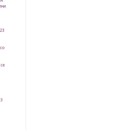
лни
023
 со
 се
23