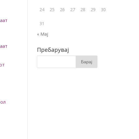
24
25
26
27
28
29
30
маат
31
« Мај
маат
Пребарувај
кот
мол