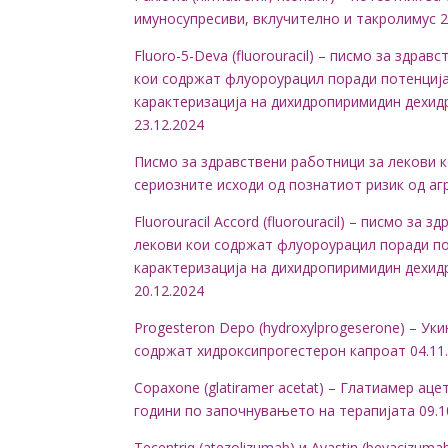
имуносупресиви, вклучително и такролимус 2
Fluoro-5-Deva (fluorouracil) – писмо за здр
кои содржат флуороурацил поради потенциј
карактеризација на дихидропиримидин дехид
23.12.2024
Писмо за здравствени работници за лекови 
сериозните исходи од познатиот ризик од аг
Fluorouracil Accord (fluorouracil) – писмо з
лекови кои содржат флуороурацил поради п
карактеризација на дихидропиримидин дехид
20.12.2024
Progesteron Depo (hydroxylprogeserone) – У
содржат хидроксипрогестерон капроат 04.11
Copaxone (glatiramer acetat) – Глатиамер ац
години по започнувањето на терапијата 09.1
Tecentriq (atezolizumab) и Avastin (bevacizu