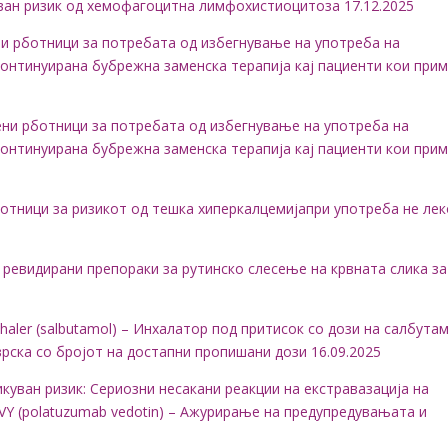
уван ризик од хемофагоцитна лимфохистиоцитоза 17.12.2025
ени рботници за потребата од избегнување на употреба на
онтинуирана бубрежна заменска терапија кај пациенти кои при
стени рботници за потребата од избегнување на употреба на
онтинуирана бубрежна заменска терапија кај пациенти кои при
рботници за ризикот од тешка хиперкалцемијапри употреба не ле
: ревидирани препораки за рутинско слесење на крвната слика за
haler (salbutamol) – Инхалатор под притисок со дози на салбута
рска со бројот на достапни пропишани дози 16.09.2025
уван ризик: Сериозни несакани реакции на екстравазација на
VY (polatuzumab vedotin) – Ажурирање на предупредувањата и