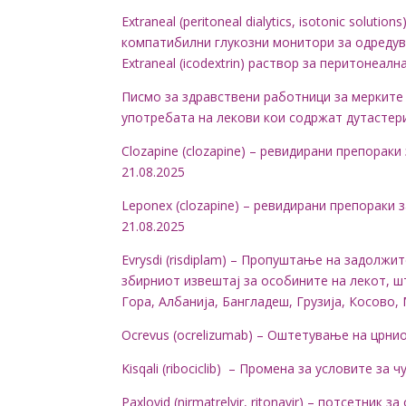
Extraneal (peritoneal dialytics, isotonic solu
компатибилни глукозни монитори за одредува
Extraneal (icodextrin) раствор за перитонеалн
Писмо за здравствени работници за мерките
употребата на лекови кои содржат дутастери
Clozapine (clozapine) – ревидирани препорак
21.08.2025
Leponex (clozapine) – ревидирани препораки 
21.08.2025
Evrysdi (risdiplam) – Пропуштање на задолж
збирниот извештај за особините на лекот, ш
Гора, Албанија, Бангладеш, Грузија, Косово,
Ocrevus (ocrelizumab) – Оштетување на црнио
Kisqali (ribociclib) – Промена за условите за
Paxlovid (nirmatrelvir, ritonavir) – потсетни