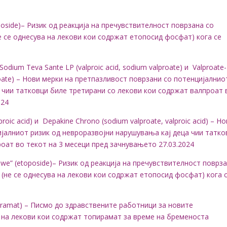
oside)– Ризик од реакција на пречувствителност поврзана со
е се однесува на лекови кои содржат етопосид фосфат) кога се
dium Teva Sante LP (valproic acid, sodium valproate) и Valproate-
proate) – Нови мерки на претпазливост поврзани со потенцијалнио
 чии татковци биле третирани со лекови кои содржат валпроат 
024
oic acid) и Depakine Chrono (sodium valproate, valproic acid) – Н
јалниот ризик од невроразвојни нарушувања кај деца чии татко
оат во текот на 3 месеци пред зачнувањето 27.03.2024
ewe” (etoposide)– Ризик од реакција на пречувствителност поврз
 (не се однесува на лекови кои содржат етопосид фосфат) кога 
piramat) – Писмо до здравствените работници за новите
на лекови кои содржат топирамат за време на бременоста