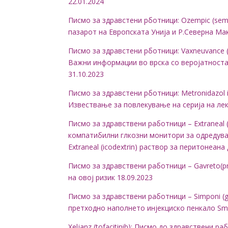
22.01.2024
Писмо за здравстени рботници: Ozempic (sem
пазарот на Европската Унија и Р.Северна Мак
Писмо за здравстени рботници: Vaxneuvance (p
Важни информации во врска со веројатност
31.10.2023
Писмо за здравстени рботници: Metronidazol i.v
Извествање за повлекување на серија на лек
Писмо за здравствени работници – Extraneal (pe
компатибилни глкозни монитори за одредувањ
Extraneal (icodextrin) раствор за перитонеана
Писмо за здравствени работници – Gavreto(pr
на овој ризик 18.09.2023
Писмо за здравствени работници – Simponi (
претходно наполнето инјекциско пенкало Sma
Xeljanz (tofacitinib): Писмо до здравствени