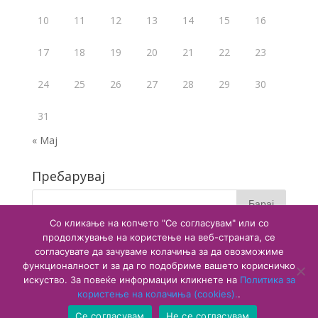
10
11
12
13
14
15
16
17
18
19
20
21
22
23
24
25
26
27
28
29
30
31
« Мај
Пребарувај
Со кликање на копчето "Се согласувам" или со
продолжување на користење на веб-страната, се
согласувате да зачуваме колачиња за да овозможиме
функционалност и за да го подобриме вашето корисничко
искуство. За повеќе информации кликнете на
Политика за
користење на колачиња (cookies).
.
Copyright © 2020 Агенција за лекови и медицински
Се согласувам
Не се согласувам
средства. Сите права се заштитени.