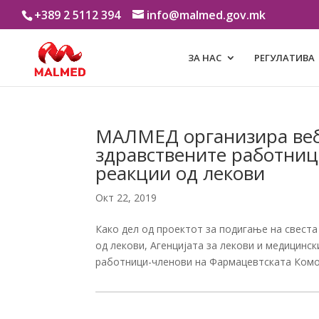
+389 2 5112 394
info@malmed.gov.mk
ЗА НАС
РЕГУЛАТИВА
МАЛМЕД организира веби
здравствените работниц
реакции од лекови
Окт 22, 2019
Како дел од проектот за подигање на свеста
од лекови, Агенцијата за лекови и медицинс
работници-членови на Фармацевтската Комора