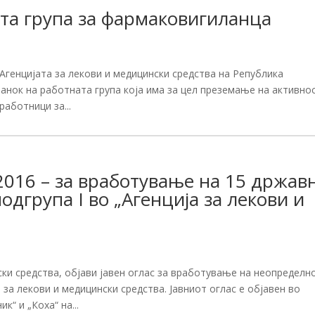
ата група за фармаковигиланца
 Агенцијата за лекови и медицински средства на Република
анок на работната група која има за цел преземање на активно
работници за...
2016 – за вработување на 15 држав
одгрупа I во „Агенција за лекови и
ски средства, објави јавен оглас за вработување на неопределн
за лекови и медицински средства. Јавниот оглас е објавен во
к“ и „Коха“ на...