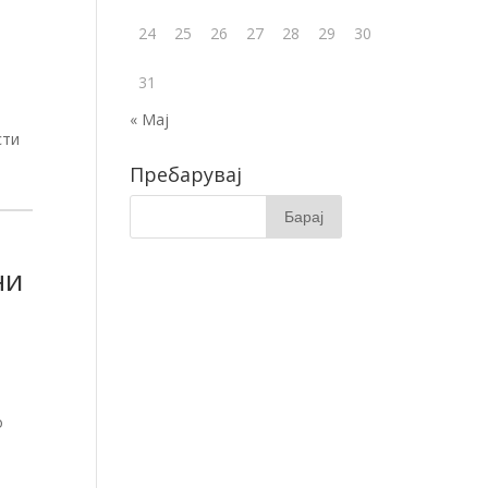
24
25
26
27
28
29
30
31
« Мај
сти
Пребарувај
ни
о