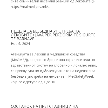
сите сомнителни несакани реакции од лековите👉
https://malmed.gov.mk/...
НЕДЕЛА ЗА БЕЗБЕДНА УПОТРЕБА НА
ЛЕКОВИТЕ / JAVA PËR PËRDORIM TË SIGURTË
TË BARNAVE
Ное 6, 2024
Агенцијата за лекови и медицински средства
(МАЛМЕД), заедно со бројни значајни чинители во
здравствениот систем на глобално и локално ниво,
се приклучува во одбележувањето на неделата за
безбедна употреба на лековите – MedSafetyWeek
која се одржува од 4 до 10...
СОСТАНОК НА ПРЕТСТАВНИЦИ НА