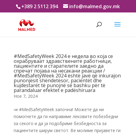
+389 2 5112 394
info@malmed.gov.mk
#MedSafetyWeek 2024 е недела во која се
охрабруваат здравствените работници,
пациентите и старателите заедно да
спречат појава на несакани реакции /
#MedSafetyWeek 2024 është javë që inkurajon
punonjësit shëndetësor, pacientët dhe
kujdestarët të punojnë së bashku për të
parandaluar efektet e padëshiruara
Ное 7, 2024
📣 #MedSafetyWeek започнa! Можете да ни
помогнете да ги направиме лековите побезбедни
за секого и да ја подобриме безбедноста за
пациентите ширум светот. Ве молиме пријавете ги