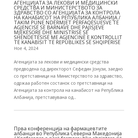
АГЕНЦИЈАТА ЗА ЛЕКОВИ И МЕДИЦИНСКИ
СРЕДСТВА И МИНИСТЕРСТВОТО ЗА
ЗДРАВСТВО СО АГЕНЦИЈАТА ЗА КОНТРОЛА
НА КАНАБИСОТ НА РЕПУБЛИКА АЛБАНИЈА /
TAKIM PUNE NDËRMJET PËRFAQËSUESVE TË
AGJENCISË SË BARNAVE DHE PAJISJEVE
MJEKËSORE DHE MINISTRISË SË
SHËNDETËSISË ME AGJENCINË E KONTROLLIT
TË KANABISIT TË REPUBLIKËS SË SHQIPËRISË
Ное 4, 2024
Агенцијата за лекови и медицински средства
предводена од директорот Сефедин Јонузи, заедно
со претставници на Министерството за здравство,
одржаа работен состанок со претставници на
Агенцијата за контрола на канабисот на Република
Албанија, претставувана од...
Прва конференција на фармацевтите
албанци во Република Северна Македонија