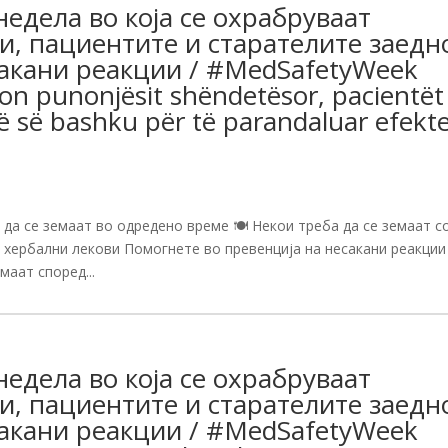
едела во која се охрабруваат
и, пациентите и старателите заедн
сакани реакции / #MedSafetyWeek
jon punonjësit shëndetësor, pacientët
ë së bashku për të parandaluar efekt
да се земаат во одредено време 🍽 Некои треба да се земаат с
 хербални лекови Помогнете во превенција на несакани реакции
маат според...
едела во која се охрабруваат
и, пациентите и старателите заедн
сакани реакции / #MedSafetyWeek