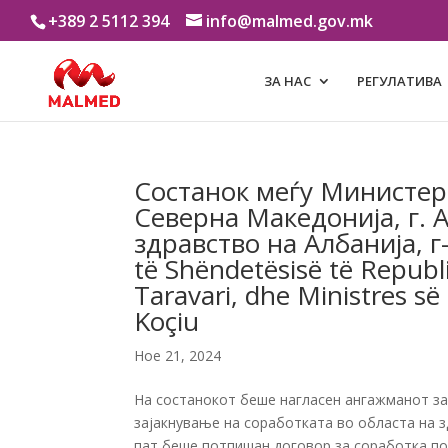
+389 2 5112 394
info@malmed.gov.mk
ЗА НАС
РЕГУЛАТИВА
Состанок меѓу Министер
Северна Македонија, г. 
здравство на Албанија, г
të Shëndetësisë të Republ
Taravari, dhe Ministres së
Koçiu
Ное 21, 2024
На состанокот беше нагласен ангажманот за
зајакнување на соработката во областа на з
пат беше потпишан договор за соработка по