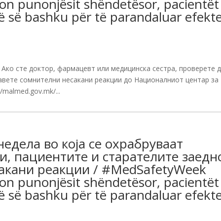
jon punonjësit shëndetësor, pacientët
ë së bashku për të parandaluar efekt
 Ако сте доктор, фармацевт или медицинска сестра, проверете 
јавете сомнителни несакани реакции до Националниот центар за
/malmed.gov.mk/...
едела во која се охрабруваат
и, пациентите и старателите заедн
сакани реакции / #MedSafetyWeek
jon punonjësit shëndetësor, pacientët
ë së bashku për të parandaluar efekt