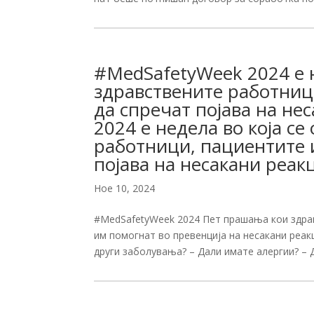
#MedSafetyWeek 2024 е н
здравствените работниц
да спречат појава на не
2024 е недела во која с
работници, пациентите 
појава на несакани реак
Ное 10, 2024
#MedSafetyWeek 2024 Пет прашања кои здрав
им помогнат во превенција на несакани реакц
други заболувања? – Дали имате алергии? – Д