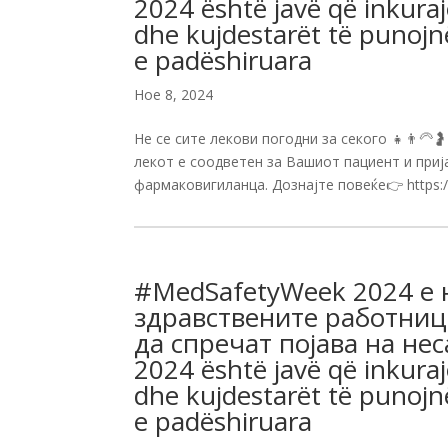
2024 është javë që inkura
dhe kujdestarët të punojn
e padëshiruara
Ное 8, 2024
Не се сите лекови погодни за секого 👧👨🦳
лекот е соодветен за Вашиот пациент и при
фармаковигиланца. Дознајте повеќе👉 https:/
#MedSafetyWeek 2024 е н
здравствените работниц
да спречат појава на не
2024 është javë që inkura
dhe kujdestarët të punojn
e padëshiruara