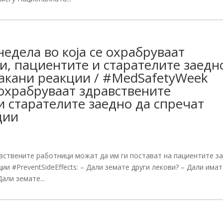
едела во која се охрабруваат
и, пациентите и старателите заедн
сакани реакции / #MedSafetyWeek
е охрабруваат здравствените
и старателите заедно да спречат
ции
ствените работници можат да им ги постават на пациентите за
ии #PreventSideEffects: – Дали земате други лекови? – Дали има
али земате...