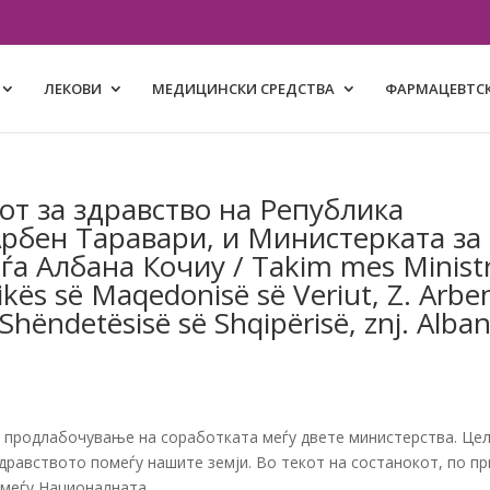
ЛЕКОВИ
МЕДИЦИНСКИ СРЕДСТВА
ФАРМАЦЕВТСК
от за здравство на Република
Арбен Таравари, и Министерката за
-ѓа Албана Кочиу / Takim mes Ministr
ikës së Maqedonisë së Veriut, Z. Arbe
 Shëndetësisë së Shqipërisë, znj. Alba
 продлабочување на соработката меѓу двете министерства. Цел
дравството помеѓу нашите земји. Во текот на состанокот, по пр
меѓу Националната...