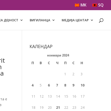
MK
SQ
А ДЕЈНОСТ
ВИГИЛАНЦА
МЕДИЈА ЦЕНТАР
КАЛЕНДАР
ноември 2024
it
П
В
С
Ч
П
С
Н
n
na
1
2
3
4
5
6
7
8
9
10
11
12
13
14
15
16
17
та е
в
18
19
20
21
22
23
24