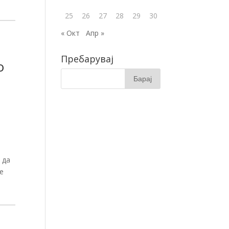
25
26
27
28
29
30
« Окт
Апр »
Пребарувај
о
 да
те