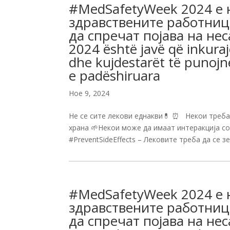
#MedSafetyWeek 2024 е н
здравствените работниц
да спречат појава на не
2024 është javë që inkura
dhe kujdestarët të punojn
e padëshiruara
Ное 9, 2024
Не се сите лекови еднакви💊 ⏰ Некои треба 
храна 🌱Некои може да имаат интеракција со
#PreventSideEffects – Лековите треба да се зе
#MedSafetyWeek 2024 е н
здравствените работниц
да спречат појава на не