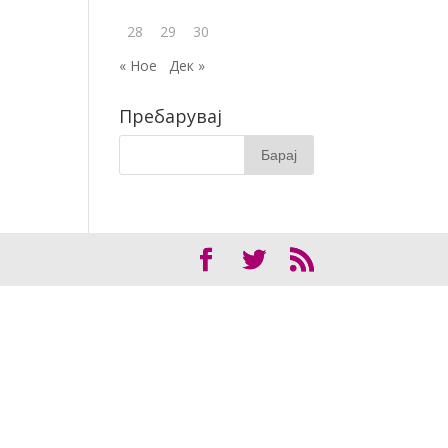
28
29
30
« Ное
Дек »
Пребарувај