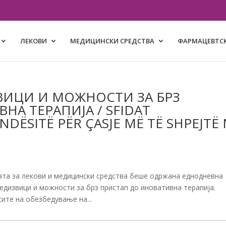
ЛЕКОВИ
МЕДИЦИНСКИ СРЕДСТВА
ФАРМАЦЕВТСК
ВИЦИ И МОЖНОСТИ ЗА БРЗ
НА ТЕРАПИЈА / SFIDAT
ËSITË PËR ÇASJE MË TË SHPEJTË 
ијата за лекови и медицински средства беше одржана еднодневна
едизвици и можности за брз пристап до иновативна терапија.
ите на обезбедување на...