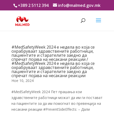
+389 2 5112 394
info@malmed.gov.mk
#MedSafetyWeek 2024 е недела во која се
охрабруваат здравствените работници,
пациентите и старателите заедно да
спречат појава на несакани реакции /
#MedSafetyWeek 2024 е недела во која се
охрабруваат здравствените работници,
пациентите и старателите заедно да
спречат појава на несакани реакции
Ное 10, 2024
#MedSafetyWeek 2024 Пет прашања кои
здравствените работници можат да им ги постават
на пациентите за да им помогнат во превенција на
несакани реакции #PreventSideEffects: – Дали