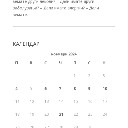
земате други лекови? – Дали имате други
заболувања? – Дали имате алергии? – Дали
земате...
КАЛЕНДАР
ноември 2024
П
В
С
Ч
П
С
Н
1
2
3
4
5
6
7
8
9
10
11
12
13
14
15
16
17
18
19
20
21
22
23
24
25
26
27
28
29
30