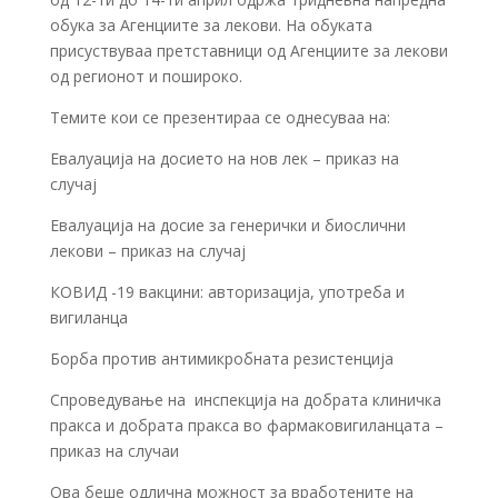
обука за Агенциите за лекови. На обуката
присуствуваа претставници од Агенциите за лекови
од регионот и пошироко.
Темите кои се презентираа се однесуваа на:
Евалуација на досието на нов лек – приказ на
случај
Евалуација на досие за генерички и биослични
лекови – приказ на случај
КОВИД -19 вакцини: авторизација, употреба и
вигиланца
Борба против антимикробната резистенција
Спроведување на инспекција на добрата клиничка
пракса и добрата пракса во фармаковигиланцата –
приказ на случаи
Ова беше одлична можност за вработените на