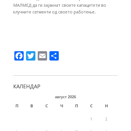
МАЛМЕД да ги зајакнат своите капацитети во
клучните сегменти од своето работење
.
F
T
E
S
ac
w
m
h
e
itt
ai
ar
b
er
l
e
КАЛЕНДАР
o
август 2026
o
П
В
С
Ч
П
С
Н
k
1
2