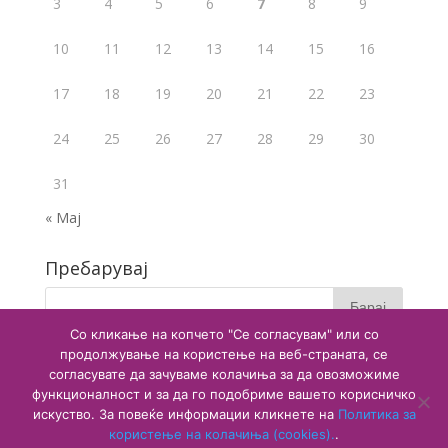
3
4
5
6
7
8
9
10
11
12
13
14
15
16
17
18
19
20
21
22
23
24
25
26
27
28
29
30
31
« Мај
Пребарувај
Со кликање на копчето "Се согласувам" или со
продолжување на користење на веб-страната, се
согласувате да зачуваме колачиња за да овозможиме
функционалност и за да го подобриме вашето корисничко
искуство. За повеќе информации кликнете на
Политика за
користење на колачиња (cookies).
.
Copyright © 2020 Агенција за лекови и медицински