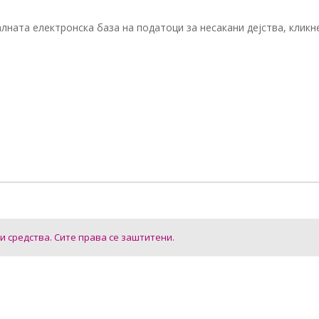
алната електронска база на податоци за несакани дејства, кликн
ки средства. Сите права се заштитени.