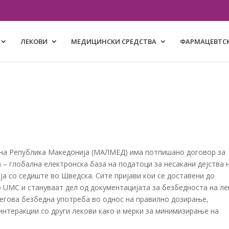
ЛЕКОВИ
МЕДИЦИНСКИ СРЕДСТВА
ФАРМАЦЕВТСК
а на Република Македонија (МАЛМЕД) има потпишано договор за
) – глобална електронска база на податоци за несакани дејства 
ја со седиште во Шведска. Сите пријави кои се доставени до
UMC и стануваат дел од документацијата за безбедноста на ле
 негова безбедна употреба во однос на правилно дозирање,
интеракции со други лекови како и мерки за минимизирање на