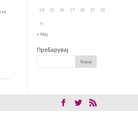
24
25
26
27
28
29
30
ете
31
« Мај
Пребарувај