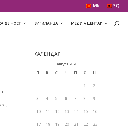
MK
SQ
А ДЕЈНОСТ
ВИГИЛАНЦА
МЕДИЈА ЦЕНТАР
КАЛЕНДАР
август 2026
П
В
С
Ч
П
С
Н
1
2
на
3
4
5
6
7
8
9
кот,
10
11
12
13
14
15
16
17
18
19
20
21
22
23