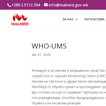
+389 2 5112 394
info@malmed.gov.mk
ЗА НАС
РЕГУЛАТИВА
WHO-UMS
Јан 21, 2020
Агенцијата за лекови и медицински средств
соработка со Uppsala Monitoring Centre (UMC
лекови на Светската здравствена организаци
МАЛМЕД се обработуваат и проследуваат до 
врз основа на која се издаваат препорки за
контраиндикации, посебни предупредувања, 
појавата на несакани реакции.