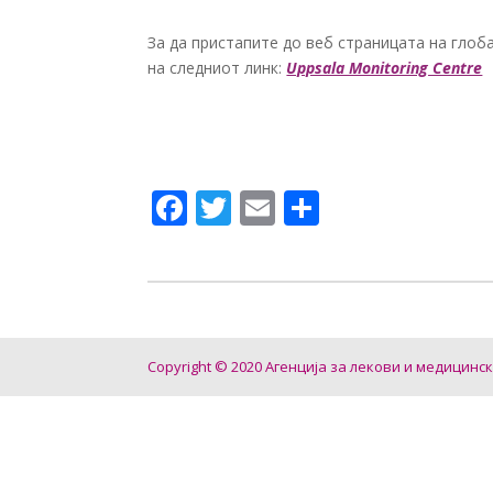
За да пристапите до веб страницата на глоб
на следниот линк:
Uppsala Monitoring Centre
F
T
E
S
ac
w
m
h
e
itt
ai
ar
b
er
l
e
o
Copyright © 2020 Агенција за лекови и медицинс
o
k