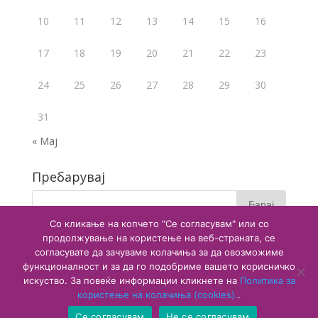
10
11
12
13
14
15
16
17
18
19
20
21
22
23
24
25
26
27
28
29
30
31
« Мај
Пребарувај
Со кликање на копчето "Се согласувам" или со
продолжување на користење на веб-страната, се
согласувате да зачуваме колачиња за да овозможиме
функционалност и за да го подобриме вашето корисничко
искуство. За повеќе информации кликнете на
Политика за
користење на колачиња (cookies).
.
Copyright © 2020 Агенција за лекови и медицински
Се согласувам
Не се согласувам