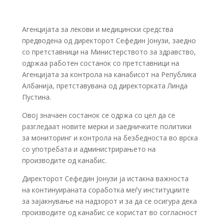
Агенцијата за лекови и медицински средства
предводена од директорот Сефедин Јонузи, заедно
со претставници на Министерството за здравство,
одржаа работен состанок со претставници на
Агенцијата за контрола на канабисот на Република
Албанија, претставувана од директорката Линда
Пустина.
Овој значаен состанок се одржа со цел да се
разгледаат новите мерки и заедничките политики
за мониторинг и контрола на безбедноста во врска
со употребата и администрирањето на
производите од канабис.
Директорот Сефедин Јонузи ја истакна важноста
на континуираната соработка меѓу институциите
за зајакнување на надзорот и за да се осигура дека
производите од канабис се користат во согласност