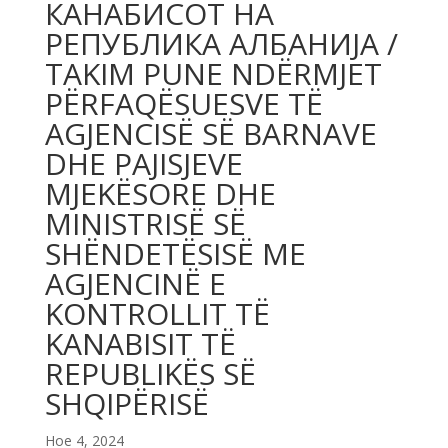
КАНАБИСОТ НА
РЕПУБЛИКА АЛБАНИЈА /
TAKIM PUNE NDËRMJET
PËRFAQËSUESVE TË
AGJENCISË SË BARNAVE
DHE PAJISJEVE
MJEKËSORE DHE
MINISTRISË SË
SHËNDETËSISË ME
AGJENCINË E
KONTROLLIT TË
KANABISIT TË
REPUBLIKËS SË
SHQIPËRISË
Ное 4, 2024