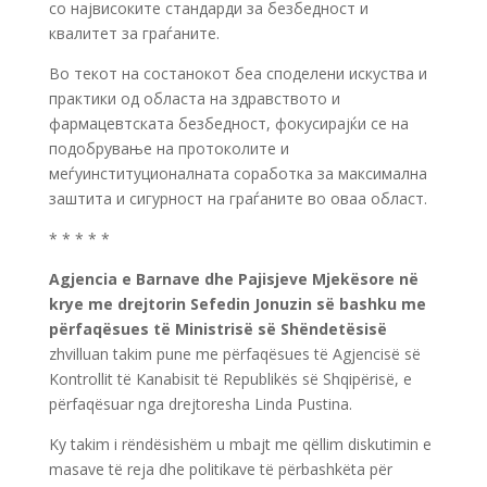
со највисоките стандарди за безбедност и
квалитет за граѓаните.
Во текот на состанокот беа споделени искуства и
практики од областа на здравството и
фармацевтската безбедност, фокусирајќи се на
подобрување на протоколите и
меѓуинституционалната соработка за максимална
заштита и сигурност на граѓаните во оваа област.
* * * * *
Agjencia e Barnave dhe Pajisjeve Mjekësore në
krye me drejtorin Sefedin Jonuzin së bashku me
përfaqësues të Ministrisë së Shëndetësisë
zhvilluan takim pune me përfaqësues të Agjencisë së
Kontrollit të Kanabisit të Republikës së Shqipërisë, e
përfaqësuar nga drejtoresha Linda Pustina.
Ky takim i rëndësishëm u mbajt me qëllim diskutimin e
masave të reja dhe politikave të përbashkëta për