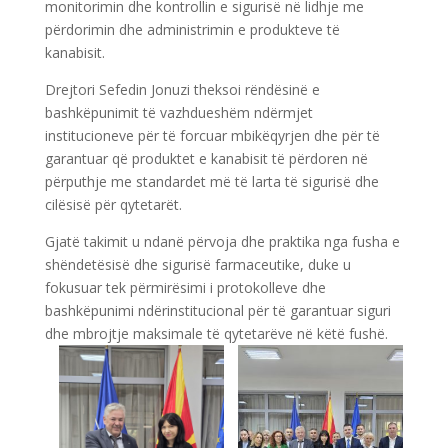
monitorimin dhe kontrollin e sigurisë në lidhje me
përdorimin dhe administrimin e produkteve të
kanabisit.
Drejtori Sefedin Jonuzi theksoi rëndësinë e
bashkëpunimit të vazhdueshëm ndërmjet
institucioneve për të forcuar mbikëqyrjen dhe për të
garantuar që produktet e kanabisit të përdoren në
përputhje me standardet më të larta të sigurisë dhe
cilësisë për qytetarët.
Gjatë takimit u ndanë përvoja dhe praktika nga fusha e
shëndetësisë dhe sigurisë farmaceutike, duke u
fokusuar tek përmirësimi i protokolleve dhe
bashkëpunimi ndërinstitucional për të garantuar siguri
dhe mbrojtje maksimale të qytetarëve në këtë fushë.