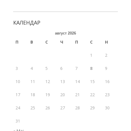
ac
w
m
h
e
itt
ai
ar
b
er
l
e
КАЛЕНДАР
o
август 2026
o
П
В
С
Ч
П
С
Н
k
1
2
3
4
5
6
7
8
9
10
11
12
13
14
15
16
17
18
19
20
21
22
23
24
25
26
27
28
29
30
31
« Мај