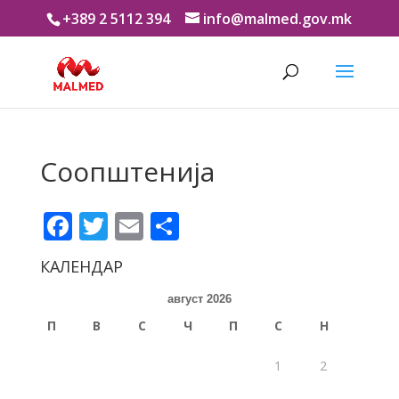
+389 2 5112 394
info@malmed.gov.mk
Соопштенија
Facebook
Twitter
Email
Share
КАЛЕНДАР
август 2026
П
В
С
Ч
П
С
Н
1
2