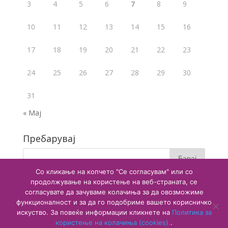
3
4
5
6
7
8
9
10
11
12
13
14
15
16
17
18
19
20
21
22
23
24
25
26
27
28
29
30
31
« Мај
Пребарувај
Со кликање на копчето "Се согласувам" или со
продолжување на користење на веб-страната, се
согласувате да зачуваме колачиња за да овозможиме
функционалност и за да го подобриме вашето корисничко
искуство. За повеќе информации кликнете на
Политика за
користење на колачиња (cookies).
.