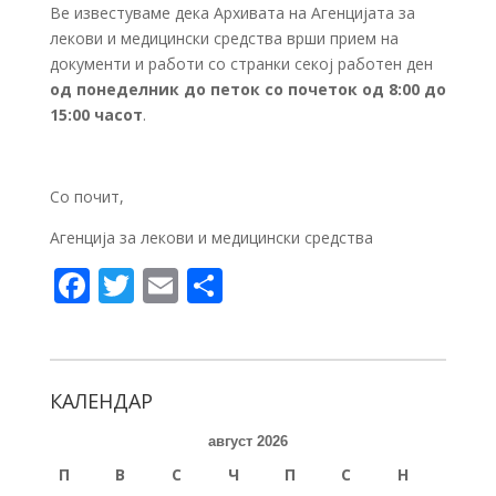
Ве известуваме дека Архивата на Агенцијата за
лекови и медицински средства врши прием на
документи и работи со странки секој работен ден
од понеделник до петок со почеток од 8:00 до
15:00 часот
.
Со почит,
Агенција за лекови и медицински средства
F
T
E
S
ac
w
m
h
e
itt
ai
ar
b
er
l
e
КАЛЕНДАР
o
август 2026
o
П
В
С
Ч
П
С
Н