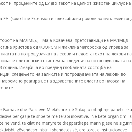
кот и проценките од ЕУ (во текот на целиот животен циклус на
 ЕУ (како Line Extension и флексибилни рокови за имплементац
екторот на МАЛМЕД – Маја Ковачева, претставници на МАЛМЕД –
истина Христова од ФЗОРСМ и Жаклина Чагороска од Управа за
тиката на потрошувачка на лекови и недостатокот на лекови на
нтираше елетронскиот систем за следење на потрошувачката на
3 година. Имајќи ја во предвид глобалната состојба на
анции, следењето на залихите и потрошувачката на лекови во
навремено реагирање на здравствените власти во насока на
ковите
të Barnave dhe Pajisjeve Mjekësore në Shkup u mbajt një panel disku
dësive për çasje të shpejtë me terapi inovative. Në këtë organizim is
 në vend, të cilat në mënyrë të drejtpërdrejtë marin pjesë në siguri
ktivisht: zëvendësministri i shëndetësisë, drejtorët e institucioneve