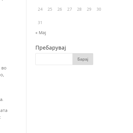
24
25
26
27
28
29
30
31
« Мај
Пребарувај
и во
о,
а.
јата
: