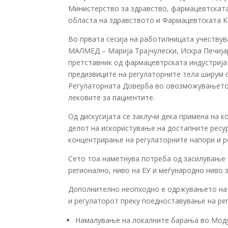
Министерство за здравство, фармацевтската
областа на здравството и Фармацевтската 
Во првата сесија на работилницата учеству
МАЛМЕД – Марија Трајчулески, Искра Печија
претставник од фармацевтрската индустрија 
предизвиците на регулаторните тела ширум св
Регулаторната Доверба во овозможувањето 
лековите за пациентите.
Од дискусијата се заклучи дека примена на к
делот на искористување на достапните ресур
концентрирање на регулаторните напори и ре
Сето тоа наметнува потреба од засилување 
регионално, ниво на ЕУ и меѓународно ниво 
Дополнително неопходно е одржувањето на о
и регулаторот преку поедноставување на ре
Намалување на локалните барања во Мод