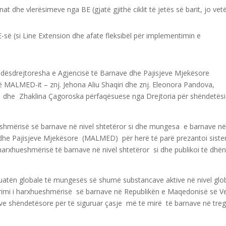
at dhe vlerësimeve nga BE (gjatë gjithë ciklit të jetës së barit, jo ve
ë (si Line Extension dhe afate fleksibël për implementimin e
endësdrejtoresha e Agjencisë të Barnave dhe Pajisjeve Mjekësore
MALMED-it – znj. Jehona Aliu Shaqiri dhe znj. Eleonora Pandova,
a dhe Zhaklina Çagoroska përfaqësuese nga Drejtoria për shëndetësi
eshmërisë së barnave në nivel shtetëror si dhe mungesa e barnave n
 dhe Pajisjeve Mjekësore (MALMED) për herë të parë prezantoi sist
 harxhueshmërisë të barnave në nivel shtetëror si dhe publikoi të dhë
tuatën globale të mungesës së shumë substancave aktive në nivel glob
orimi i harxhueshmërisë së barnave në Republikën e Maqedonisë së Ve
ve shëndetësore për të siguruar çasje më të mirë të barnave në tre