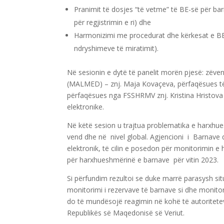
Pranimit të dosjes “të vetme” të BE-së për barn
për regjistrimin e ri) dhe
Harmonizimi me procedurat dhe kërkesat e BE-s
ndryshimeve të miratimit).
Në sesionin e dytë të panelit morën pjesë: zëv
(MALMED) – znj. Maja Kovaçeva, përfaqësues të 
përfaqësues nga FSSHRMV znj. Kristina Hristov
elektronike.
Në këtë sesion u trajtua problematika e harxhu
vend dhe në nivel global. Agjencioni i Barnave
elektronik, të cilin e posedon për monitorimin e
për harxhueshmërinë e barnave për vitin 2023.
Si përfundim rezultoi se duke marrë parasysh si
monitorimi i rezervave të barnave si dhe monit
do të mundësojë reagimin në kohë të autoritete
Republikës së Maqedonisë së Veriut.