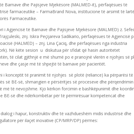
 të Barnave dhe Pajisjeve Mjekësore (MALMED-it), përfaqësues të
trisë farmaceutike – FarmaBrand Nova, institucione të arsimit të lart
orës Farmaceutike.
tori i Agjencisë të Barnave dhe Pajisjeve Mjekësore (MALMED) z. Sefe
ajçuleski, znj. Iskra Peçijareva Sadikario, përfaqësues të Agjencisë p
oacisë (HALMED) – znj. Lina Çaciq, dhe përfaqësues nga industria
rk). Në këte sesion u diskutua për sfidat që hasin autoritetet
ën, të cilat gjithnjë e më shumë po e pranojnë vlerën e njohjes së p
imeve dhe çasje më të shpejtë të barnave për pacientët.
i konceptit të pranimit të njohjes së plotë (reliance) ka përparësi të
ës së BE-së, shmangien e përsëritjes së proceseve dhe përqendrimin
anë më të nevojshme. Kjo kërkon forcimin e bashkëpunimit dhe koordi
elin e BE-së dhe ndërkombëtar për të përmirësuar kompetencat dhe
ialog i hapur, konstruktiv dhe të vazhdueshëm midis industrisë dhe
egullatore për ilaçet inovative (CP/MRP/DP) përmes: