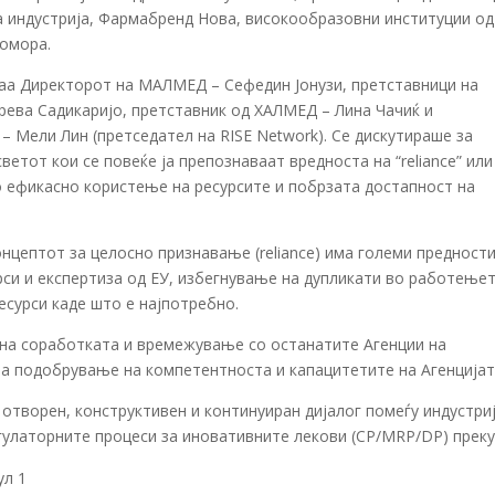
 индустрија, Фармабренд Нова, високообразовни институции од
Комора.
ваа Директорот на МАЛМЕД – Сефедин Јонузи, претставници на
рева Садикаријо, претставник од ХАЛМЕД – Лина Чачиќ и
– Мели Лин (претседател на RISE Network). Се дискутираше за
етот кои се повеќе ја препознаваат вредноста на “reliance” или
ефикасно користење на ресурсите и побрзата достапност на
онцептот за целосно признавање (reliance) има големи предност
си и експертиза од ЕУ, избегнување на дупликати во работењет
сурси каде што е најпотребно.
на соработката и времежување со останатите Агенции на
за подобрување на компетентноста и капацитетите на Агенцијат
творен, конструктивен и континуиран дијалог помеѓу индустри
гулаторните процеси за иновативните лекови (CP/MRP/DP) преку
ул 1