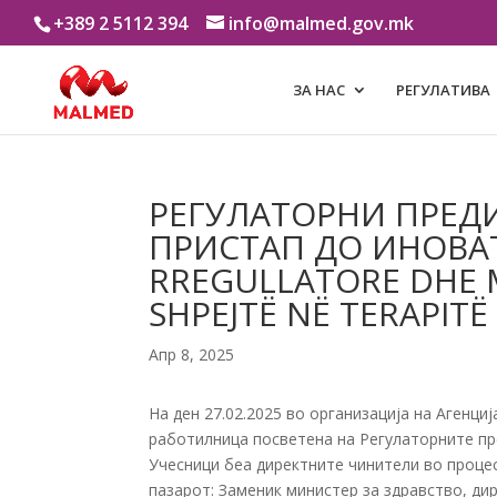
+389 2 5112 394
info@malmed.gov.mk
ЗА НАС
РЕГУЛАТИВА
РЕГУЛАТОРНИ ПРЕД
ПРИСТАП ДО ИНОВАТ
RREGULLATORE DHE M
SHPEJTË NË TERAPITË
Апр 8, 2025
На ден 27.02.2025 во организација на Агенц
работилница посветена на Регулаторните пр
Учесници беа директните чинители во проце
пазарот: Заменик министер за здравство, ди