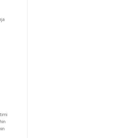
ија
timi
hin
min