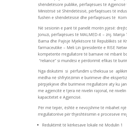
shëndetësore publike, përfaqësues të Agjencisë
Ministrisë së Shëndetësisë, përfaqësues të indus
fushën e shëndetësisë dhe përfaqësues të Kom
Në sesionin e parë të panelit morën pjesë: drej
Jonuzi, përfaqësues të MALMED-it – znj. Marija Tr
Barna dhe Pajisje Mjekësore të Republikës së Kr
farmaceutike – Meli Lin (presidente e RISE Netwo
kompetente rregullatore të barnave në mbarë bot
“reliance” si mundësi e përdorimit efikas të bur
Nga diskutimi si përfundim u theksua se aplikimi 
mëdha në shfrytëzimin e burimeve dhe ekspertiz
përpjekjeve dhe burimeve rregullatore aty ku j
me agjencitë e tjera në nivelin rajonal, në niv
kapacitetet e Agjencisë.
Për më tepër, është e nevojshme të mbahet një d
rregullatorëve për thjeshtësimin e proceseve rr
Reduktimit të kërkesave lokale në Modulin 1