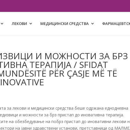
ЛЕКОВИ
МЕДИЦИНСКИ СРЕДСТВА
ФАРМАЦЕВТСК
ИЗВИЦИ И МОЖНОСТИ ЗА БРЗ
ИВНА ТЕРАПИЈА / SFIDAT
UNDËSITË PËR ÇASJE MË TË
 INOVATIVE
ијата за лекови и медицински средства беше одржана еднодневна
едизвици и можности за брз пристап до иновативна терапија.
сите на обезбедување на побрз пристап до иновативни лекови н
ректори на јавни здравствени установи, претставници од МАЛМЕ