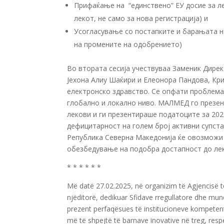
Прифаќање на “единствено” ЕУ досие за ле
лекот, не само за нова регистрација) и
Усогласување со постапките и барањата на
на промените на одобрението)
Во втората сесија учествуваа Заменик Дир
Јехона Алиу Шаќири и Елеонора Пандова, Кр
електронско здравство. Се опфати проблема
глобално и локално ниво. МАЛМЕД го презе
лекови и ги презентираше податоците за 202
дефицитарност на голем број активни супст
Република Северна Македонија ќе овозможи 
обезбедување на подобра достапност до ле
* * * * * *
Më datë 27.02.2025, në organizim të Agjencisë 
njëditorë, dedikuar Sfidave rregullatore dhe mun
prezent perfaqësues të institucioneve kompetente
më të shpejtë të barnave inovative në treg, respe