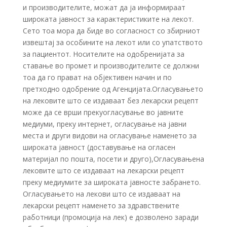
и производителите, можат да ја информираат
широката јавност за карактеристиките на лекот.
Сето тоа мора да биде во согласност со збирниот
извештај за особините на лекот или со упатството
за пациентот. Носителите на одобренијата за
ставање во промет и производителите се должни
тоа да го прават на објективен начин и по
претходно одобрение од Агенцијата.Огласувањето
на лековите што се издаваат без лекарски рецепт
може да се врши прекуогласување во јавните
медиуми, преку интернет, огласување на јавни
места и други видови на огласување наменето за
широката јавност (доставување на огласен
материјал по пошта, посети и друго),Огласувањена
лековите што се издаваат на лекарски рецепт
преку медиумите за широката јавносте забрането.
Огласувањето на лекови што се издаваат на
лекарски рецепт наменето за здравствените
работници (промоција на лек) е дозволено заради