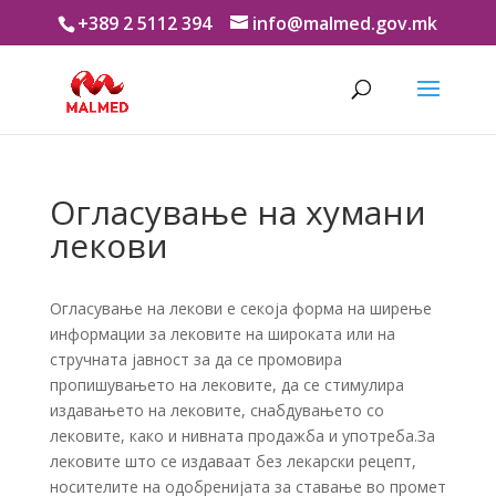
+389 2 5112 394
info@malmed.gov.mk
Огласување на хумани
лекови
Огласување на лекови е секоја форма на ширење
информации за лековите на широката или на
стручната јавност за да се промовира
пропишувањето на лековите, да се стимулира
издавањето на лековите, снабдувањето со
лековите, како и нивната продажба и употреба.За
лековите што се издаваат без лекарски рецепт,
носителите на одобренијата за ставање во промет