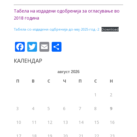
Табела на издадени одобренија за огласување во
2018 година
Табела-со-издадени-одбренија-до-мај-2025-год.-2
Download
Facebook
Twitter
Email
Share
КАЛЕНДАР
август 2026
П
В
С
Ч
П
С
Н
1
2
3
4
5
6
7
8
9
10
11
12
13
14
15
16
17
18
19
20
21
22
23