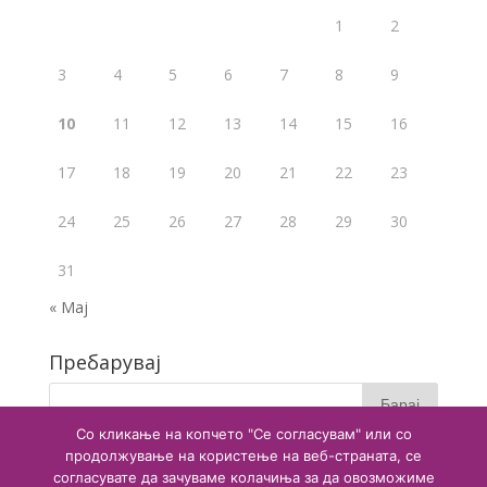
1
2
3
4
5
6
7
8
9
10
11
12
13
14
15
16
17
18
19
20
21
22
23
24
25
26
27
28
29
30
31
« Мај
Пребарувај
Со кликање на копчето "Се согласувам" или со
продолжување на користење на веб-страната, се
согласувате да зачуваме колачиња за да овозможиме