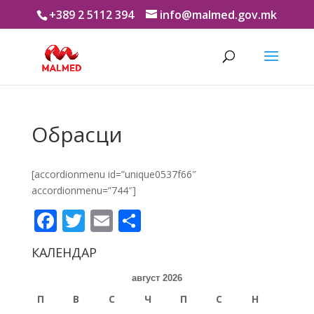
+389 2 5112 394
info@malmed.gov.mk
Обрасци
[accordionmenu id=”unique0537f66″
accordionmenu=”744″]
Facebook
Twitter
Email
Share
КАЛЕНДАР
август 2026
П
В
С
Ч
П
С
Н