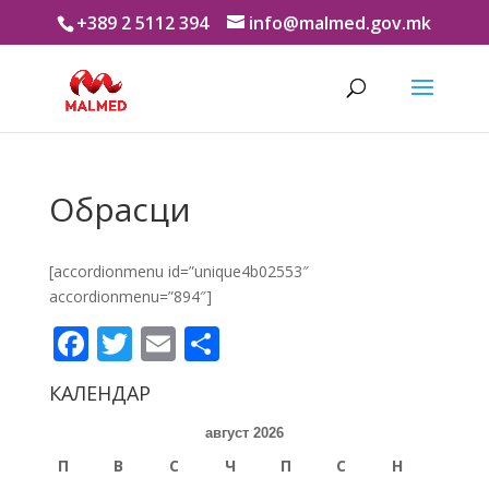
+389 2 5112 394
info@malmed.gov.mk
Обрасци
[accordionmenu id=”unique4b02553″
accordionmenu=”894″]
Facebook
Twitter
Email
Share
КАЛЕНДАР
август 2026
П
В
С
Ч
П
С
Н