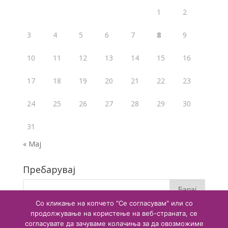
1
2
3
4
5
6
7
8
9
10
11
12
13
14
15
16
17
18
19
20
21
22
23
24
25
26
27
28
29
30
31
« Мај
Пребарувај
Со кликање на копчето "Се согласувам" или со
продолжување на користење на веб-страната, се
согласувате да зачуваме колачиња за да овозможиме