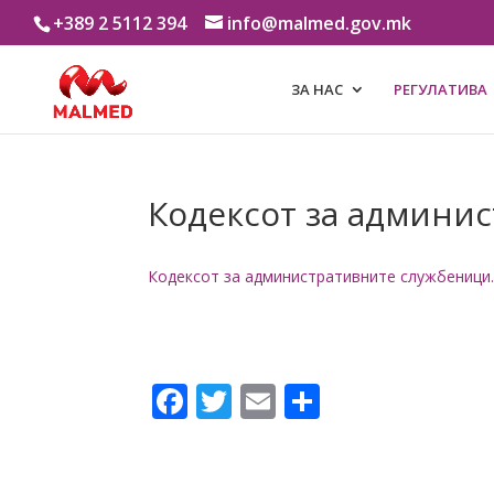
+389 2 5112 394
info@malmed.gov.mk
ЗА НАС
РЕГУЛАТИВА
Кодексот за админи
Кодексот за административните службеници
Facebook
Twitter
Email
Share