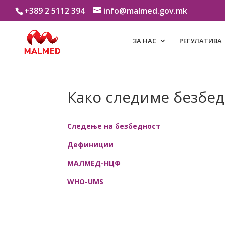
+389 2 5112 394
info@malmed.gov.mk
ЗА НАС
РЕГУЛАТИВА
Како следиме безбе
Следење на безбедност
Дефиниции
МАЛМЕД-НЦФ
WHO-UMS