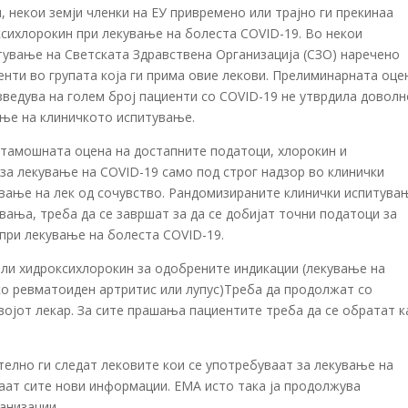
, некои земји членки на ЕУ привремено или трајно ги прекинаа
ксихлорокин при лекување на болеста COVID-19. Во некои
тување на Светската Здравствена Организација (СЗО) наречено
иенти во групата која ги прима овие лекови. Прелиминарната оце
зведува на голем број пациенти со COVID-19 не утврдила довол
ање на клиничкото испитување.
тамошната оцена на достапните податоци, хлорокин и
за лекување на COVID-19 само под строг надзор во клинички
авање на лек од сочувство. Рандомизираните клинички испитува
вања, треба да се завршат за да се добијат точни податоци за
 при лекување на болеста COVID-19.
или хидроксихлорокин за одобрените индикации (лекување на
ко ревматоиден артритис или лупус)Треба да продолжат со
војот лекар. За сите прашања пациентите треба да се обратат к
елно ги следат лековите кои се употребуваат за лекување на
ваат сите нови информации. ЕМА исто така ја продолжува
анизации.