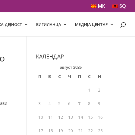
MK
SQ
А ДЕЈНОСТ
ВИГИЛАНЦА
МЕДИЈА ЦЕНТАР
со
КАЛЕНДАР
август 2026
П
В
С
Ч
П
С
Н
1
2
јави
3
4
5
6
7
8
9
10
11
12
13
14
15
16
17
18
19
20
21
22
23