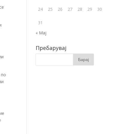
се
24
25
26
27
28
29
30
31
и
« Мај
Пребарувај
ли
 по
зи
ие
е