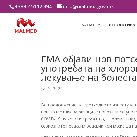
+389 2 5112 394
info@malmed.gov.mk
ЗА НАС
РЕГУЛАТИВА
ЕМА објави нов потс
употребата на хлор
лекување на болеста
Јун 5, 2020
Во продолжение на претходното известувањ
нов потсетник за ризиците поврзани со упот
COVID-19, како и потребата од зголемен надз
сериозните несакани реакции кои може да на