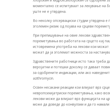
Хлорокин и хидроксихлорокин се одобрени з
моментално се испитуваат за лекување на бо
уште не е утврдена.
Во неколку опсервациски студии утврдена е 
зголемен ризик од појава на срцеви поремет
При препишување на овие лекови здравствен
пореметувања во работата на срцето кај пац
истовремена употреба на лекови кои можат 
можат да ја зголемат можноста за настанув
Здравствените работници исто така треба д
веројатни и потешки доколку се даваат пови
за одобрените индикации, или ако наведенит
azithromycin.
Освен несакани реакции кои влијаат врз срц
невропсихијатриски пореметувања, како возн
лекови може да влијаат врз функцијата на ц
може да доведе до конвулзии и да го намали 