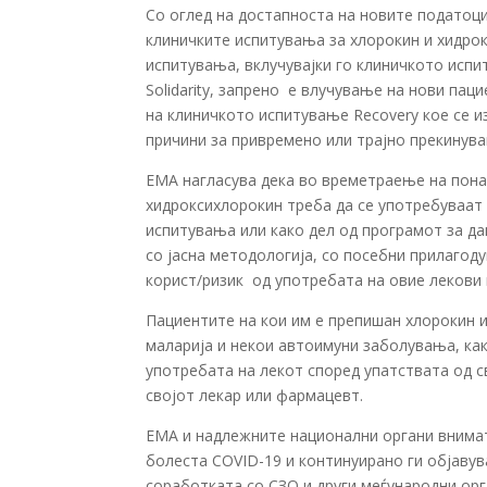
Со оглед на достапноста на новите податоци
клиничките испитувања за хлорокин и хидро
испитувања, вклучувајки го клиничкото испи
Solidarity, запрено е влучување на нови пац
на клиничкото испитување Recovery кое се и
причини за привремено или трајно прекинув
ЕМА нагласува дека во времетраење на пона
хидроксихлорокин треба да се употребуваат 
испитувања или како дел од програмот за д
со јасна методологија, со посебни прилагоду
корист/ризик од употребата на овие лекови
Пациентите на кои им е препишан хлорокин 
маларија и некои автоимуни заболувања, ка
употребата на лекот според упатствата од с
својот лекар или фармацевт.
ЕМА и надлежните национални органи внимат
болеста COVID-19 и континуирано ги објаву
соработката со СЗО и други меѓународни орг