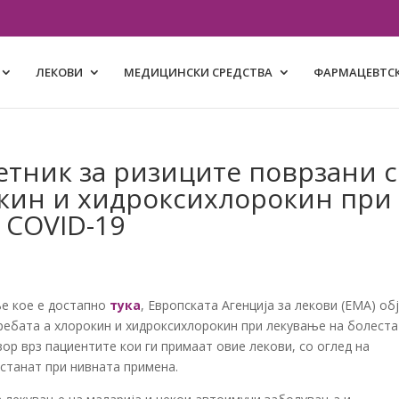
ЛЕКОВИ
МЕДИЦИНСКИ СРЕДСТВА
ФАРМАЦЕВТСК
етник за ризиците поврзани 
окин и хидроксихлорокин при
 COVID-19
е кое е достапно
тука
, Европската Агенција за лекови (ЕМА) об
ребата а хлорокин и хидроксихлорокин при лекување на болеста
ор врз пациентите кои ги примаат овие лекови, со оглед на
станат при нивната примена.