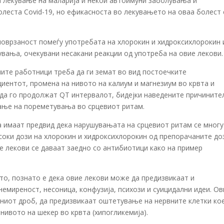
а лекување на маларија и некои автоимуни заболувања и
леста Covid-19, но ефикасноста во лекувањето на оваа болест 
поврзаност помеѓу употребата на хлорокин и хидроксихлорокин 
увања, очекувани несакани реакции од употреба на овие лекови.
ите работници треба да ги земат во вид постоечките
иентот, промена на нивото на калиум и магнезиум во крвта и
да го продолжат QТ интервалот, бидејки наведените причините
ање на пореметувања во срцевиот ритам.
а имаат предвид дека нарушувањата на срцевиот ритам се многу
соки дози на хлорокин и хидроксихлорокин од препорачаните до
е лекови се даваат заедно со антибиотици како на пример
ето, познато е дека овие лекови може да предизвикаат и
емиреност, нeсоница, конфузија, психози и суицидални идеи. Ов
рниот дроб, да предизвикаат оштетување на нервните клетки ко
нивото на шекер во крвта (хипогликемија).