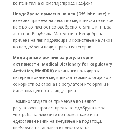
конгенитална аномалија/вроден дефект.
Неодобрена примена на лек (Off
-label use)
е
намерна примена на лекотво медицински цели кое
не е во согласност со одобреното SmPC и PIL за
лекот во Република Македонија. Неодобрена
примена на лек подразбира и користење на лекот
во неодобрени педијатриски категории.
Медицински речник за регулаторни
активности (Medical Dictionary for Regulatory
Activities, MedDRA)
е клинички валидирана
интернационална медицинска терминологија која
се користи од страна на регулаторните органи и
биофармацевтската индустрија.
Терминологијата се применува во целиот
регулаторен процес, пред и по одобрување за
употреба на лековите во промет како и за
едноставен начин на внеување на податоци,
пребарување, анализа и прикажување.