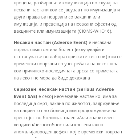
процена, разбирање и комуникација во случај на
нескани настани кои се јавуваат по имунизација и
други прашања поврзани со вакцини или
имунизција, и превенција на несакани ефекти од
вакцините или имунизацијата (CIOMS-WHO16).
Несакан настан
(Adverse Event)
e несакана
појава, симптом или болест (вклучувајќи и
отстапување во лабораториските тестови) кои се
временски поврзани со употребата на лекот и за
кои причинско-последичната врска со примената
на лекот не мора да биде докажана
Сериозен несакан настан
(Serious Adverse
Event SAE)
е секој неочекуван настан кој има за
последица смрт, закана по животот, задржување
на пациентот во болница или продолжување на
престојот во болница, траен и/или значителен
хендикеп/неспособност или конгенитална
аномалија/вроден дефект кој е временски поврзан