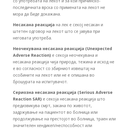
со употребата на лекот и за кои причинско-
последичната врска со примената на лекот не
мора да биде докажана.
Несакана реакција
на лек е секој несакан и
штетен одговор на лекот што се јавува при
неговата употреба.
Неочекувана несакана реакција (
Unexpected
Adverse Reaction)
e секоја неочекувана и
несакана реакција чија природа, тежина и исход не
е во согласност со збирниот извештај на
особините на лекот или не е опишана во
брошурата на испитувачот.
Сериозна несакана реакција
(Serious Adverse
Reaction SAR)
е секоја несакана реакција што
предизвикува смрт, закана по животот,
задржување на пациентот во болница или
продолжување на престојот во болница, траен или
значителен хендикеп/неспособност или