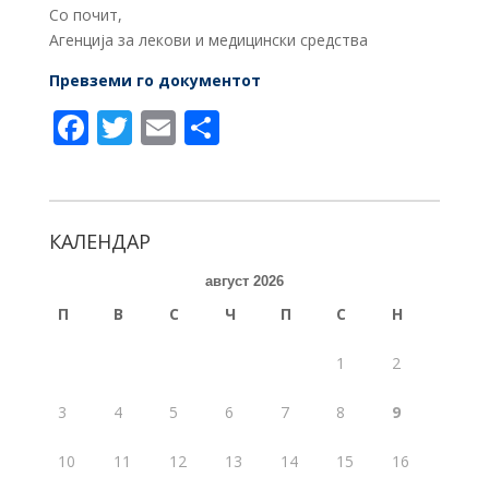
Со почит,
Агенција за лекови и медицински средства
Превземи го документот
F
T
E
S
ac
w
m
h
e
itt
ai
ar
b
er
l
e
КАЛЕНДАР
o
август 2026
o
П
В
С
Ч
П
С
Н
k
1
2
3
4
5
6
7
8
9
10
11
12
13
14
15
16