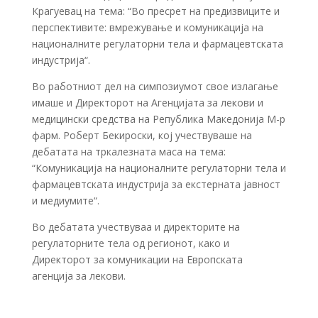
Крагуевац на тема: “Во пресрет на предизвиците и
перспективите: вмрежување и комуникација на
националните регулаторни тела и фармацевтската
индустрија“.
Во работниот дел на симпозиумот свое излагање
имаше и Директорот на Агенцијата за лекови и
медицински средства на Република Македонија М-р
фарм. Роберт Бекироски, кој учествуваше на
дебатата на тркалезната маса на тема:
“Комуникација на националните регулаторни тела и
фармацевтската индустрија за екстерната јавност
и медиумите“.
Во дебатата учествуваа и директорите на
регулаторните тела од регионот, како и
Директорот за комуникации на Европската
агенција за лекови.