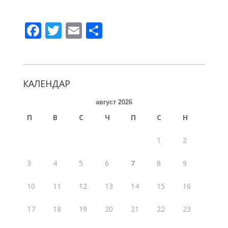
F
T
E
S
ac
w
m
h
e
itt
ai
ar
b
er
l
e
КАЛЕНДАР
o
август 2026
o
П
В
С
Ч
П
С
Н
k
1
2
3
4
5
6
7
8
9
10
11
12
13
14
15
16
17
18
19
20
21
22
23