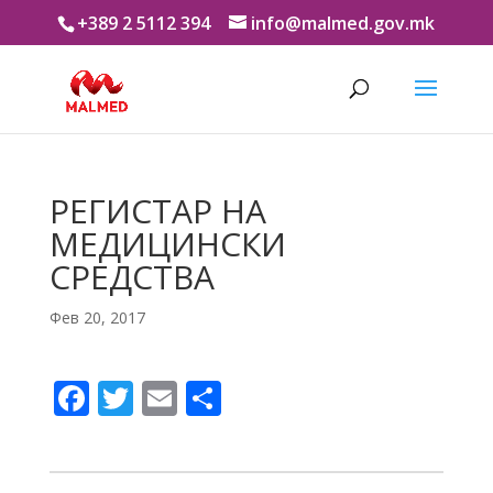
+389 2 5112 394
info@malmed.gov.mk
РЕГИСТАР НА
МЕДИЦИНСКИ
СРЕДСТВА
Фев 20, 2017
F
T
E
S
ac
w
m
h
e
itt
ai
ar