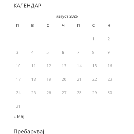
b
er
l
e
КАЛЕНДАР
o
август 2026
o
П
В
С
Ч
П
С
Н
k
1
2
3
4
5
6
7
8
9
10
11
12
13
14
15
16
17
18
19
20
21
22
23
24
25
26
27
28
29
30
31
« Мај
Пребарувај