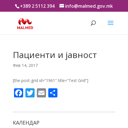
+389 2 5112 394
info@malmed.gov.mk
Пациенти и јавност
Фев 14, 2017
[the-post-grid id=”1961″ title=”Test Grid”]
F
T
E
S
ac
w
m
h
e
itt
ai
ar
b
er
l
e
КАЛЕНДАР