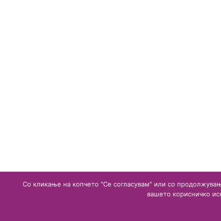
Facebook
Twitter
Email
Share
Со кликање на копчето "Се согласувам" или со продолжувањ
вашето корисничко ис
Copyright © 2020 Агенција за лекови и медицинс