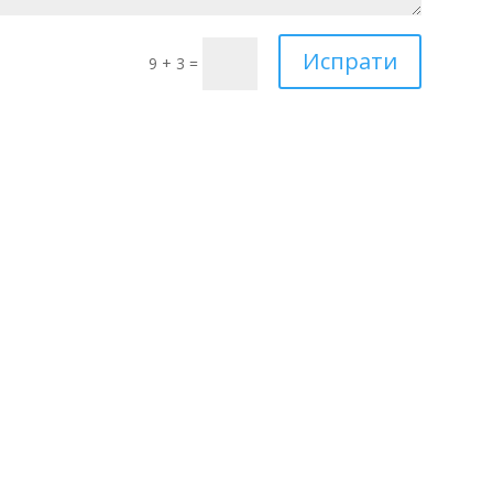
Испрати
9 + 3
=