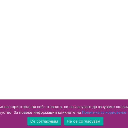
е на користење на веб-страната, се согласувате да зачуваме кола
куство. За повеќе информации кликнете на
Политика за користење н
Се согласувам
Не се согласувам
ки средства. Сите права се заштитени.