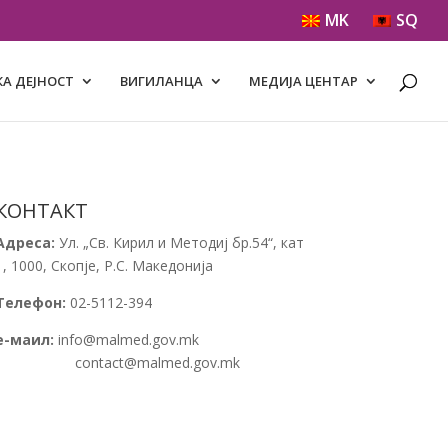
MK
SQ
А ДЕЈНОСТ
ВИГИЛАНЦА
МЕДИЈА ЦЕНТАР
КОНТАКТ
Адреса:
Ул. „Св. Кирил и Методиј бр.54“, кат
1, 1000, Скопје, Р.С. Македонија
Телефон:
02-5112-394
е-маил:
info@malmed.gov.mk
contact@malmed.gov.mk